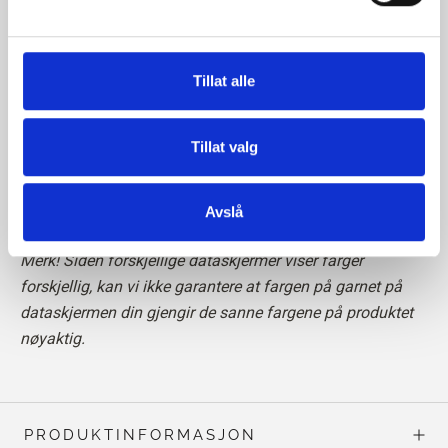
Vær oppmerksom på at kashmirfibrene er kortere enn
f.eks. merinofibrene, noe som betyr at den ferdige
strikken krever spesiell forsiktighet i forhold til pilling. Vi
Tillat alle
anbefaler at du bruker en kashmirkam eller klipper de løse
fibrene forsiktig av med en saks for å holde strikketøyet
Tillat valg
ditt i perfekt stand.
Les mer om garnet vårt
her
Avslå
Merk! Siden forskjellige dataskjermer viser farger
forskjellig, kan vi ikke garantere at fargen på garnet på
dataskjermen din gjengir de sanne fargene på produktet
nøyaktig.
PRODUKTINFORMASJON