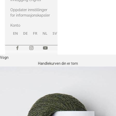
Oppdater innstillinger
for informasjonskapsler
Konto
EN
DE
FR
NL
SV
NB
FI
Vogn
Handlekurven din er tom