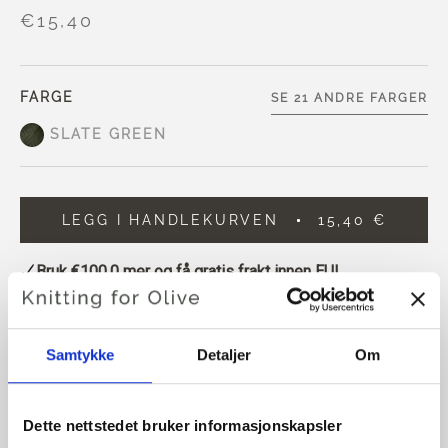
€15,40
FARGE
SE 21 ANDRE FARGER
SLATE GREEN
LEGG I HANDLEKURVEN
15,40 €
Bruk
€100,0
mer og få gratis frakt innen EU!
Bestillinger som legges inn før kl. 13.00 norsk tid,
sendes samme dag
Samtykke
Detaljer
Om
Knitting for Olive Compatible Cashmere er et ultra mykt og
eksklusivt garn i 100 % kashmir.
Dette nettstedet bruker informasjonskapsler
Compatible Cashmere kan strikkes som en ekstra tråd,