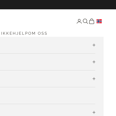
Åpne konto-siden
Åpne søk
Åpen vogn
RIKKEHJELP
OM OSS