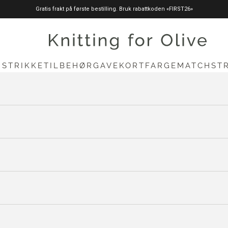
Gratis frakt på første bestilling. Bruk rabattkoden «FIRST26»
knittingforolive.com
N
STRIKKETILBEHØR
GAVEKORT
FARGEMATCH
ST