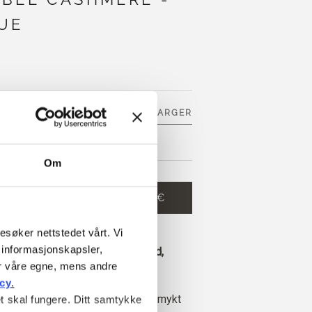
UE
SE 21 ANDRE FARGER
E
Om
HANDLEKURVEN
15,40 €
esøker nettstedet vårt. Vi 
 og få gratis frakt innen EU!
informasjonskapsler, 
 legges inn før kl. 13.00 norsk tid,
r våre egne, mens andre 
 dag
icy
.
e Compatible Cashmere er et ultra mykt
t skal fungere. Ditt samtykke 