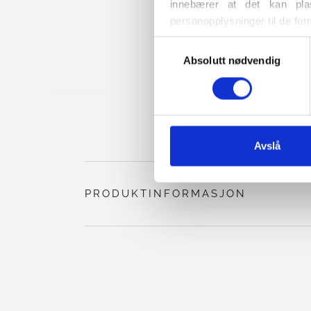
innebærer at det kan plas
personopplysninger til de for
Du kan når som helst endre e
Valg
også finner informasjon om h
Absolutt nødvendig
av
samtykke
Avslå
PRODUKTINFORMASJON