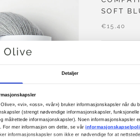
SOFT BL
€15,40
FARGE
SOFT BLU
Detaljer
LEGG I 
ormasjonskapsler
or Olive», «vi», «oss», «vår») bruker informasjonskapsler når du b
Bruk
€100,0
mer
nskapsler (strengt nødvendige informasjonskapsler, funksjonelle 
Bestillinger som
g målrettede informasjonskapsler). Noen informasjonskapsler e
sendes samme
r. For mer informasjon om dette, se vår 
informasjonskapselpol
Knitting for Oliv
ker informasjonskapsler som ikke er nødvendige for at nettstede