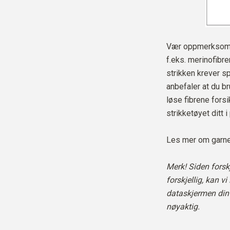
Vær oppmerksom p
f.eks. merinofibr
strikken krever spe
anbefaler at du b
løse fibrene fors
strikketøyet ditt i
Les mer om garne
Merk! Siden forskj
forskjellig, kan v
dataskjermen din 
nøyaktig.