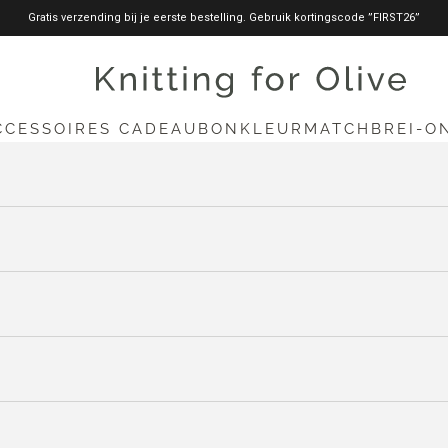
Gratis verzending bij je eerste bestelling. Gebruik kortingscode ”FIRST26”
knittingforolive.com
CCESSOIRES
CADEAUBON
KLEURMATCH
BREI-O