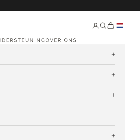
Open accountpagina
Open zoekfunctie
Open winkelw
NDERSTEUNING
OVER ONS