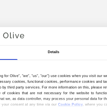
Details
Je winkelwagen is leeg
ing for Olive", "we", "us", "our") use cookies when you visit our w
ecessary cookies, functional cookies, performance cookies and ta
 by third party services. For more information on this, please ref
of cookies that are not necessary for the website to functi
hat we, as data controller, may process your personal data for t
your consent at any time via our 
Cookie Policy
, where you ca
T ONDERSTAANDE COMPATI