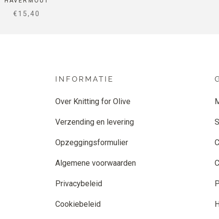
HAVERMOUT
SALE PRICE
€15,40
INFORMATIE
Over Knitting for Olive
M
Verzending en levering
S
Opzeggingsformulier
C
Algemene voorwaarden
C
Privacybeleid
P
Cookiebeleid
H