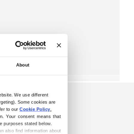
About
ebsite. We use different 
rgeting). Some cookies are 
er to our 
Cookie Policy
.
on. Your consent means that 
he purposes stated below.
n also find information about 
BLE