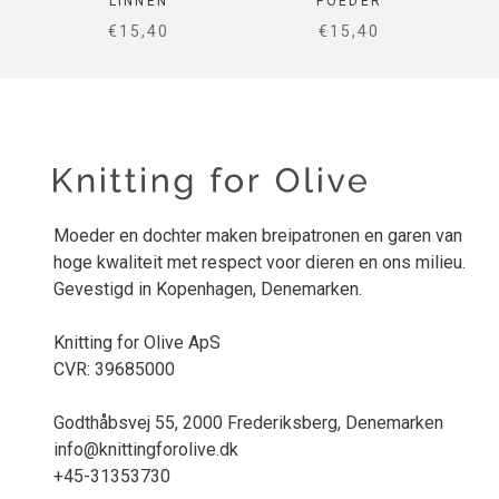
LINNEN
POEDER
SALE PRICE
SALE PRICE
€15,40
€15,40
Moeder en dochter maken breipatronen en garen van
hoge kwaliteit met respect voor dieren en ons milieu.
Gevestigd in Kopenhagen, Denemarken.
Knitting for Olive ApS
CVR: 39685000
Godthåbsvej 55, 2000 Frederiksberg, Denemarken
info@knittingforolive.dk
+45-31353730