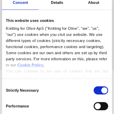
COMPATIBEL MET DEZE
Consent
Details
About
MERINO
This website uses cookies
COMPATIBLE CASHMERE
Knitting for Olive ApS ("Knitting for Olive", "we", "us", 
MET MERINO - TRENCHCOAT
"our") use cookies when you visit our website. We use 
different types of cookies (strictly necessary cookies, 
functional cookies, performance cookies and targeting). 
Deze collectie is leeg
Some cookies are our own and others are set up by third 
GA VERDER MET WINKELEN
party services. For more information on this, please refer 
to our 
Cookie Policy
.
You can consent to our use of cookies that are not 
necessary for the website to function. Your consent 
means that cookies can be placed, and that we, as data 
Consent
controller, may process your personal data for the 
Strictly Necessary
Selection
purposes stated below.
You may change or withdraw your consent at any time 
Moeder en dochter maken breipatronen en garen van hoge
Performance
via our 
Cookie Policy
, where you can also find 
kwaliteit met respect voor dieren en ons milieu. Gevestigd
information about blocking and deleting cookies.