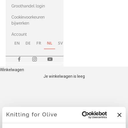
met Heavy
Groothandel login
Merino
Cookievoorkeuren
bijwerken
Account
EN
DE
FR
NL
SV
NB
FI
Winkelwagen
Je winkelwagen is leeg
HET ONDERSTAANDE
COMPATIBLE CASHMERE IS