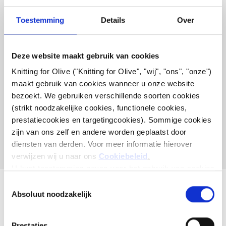
MET DEZE SOFT SILK
MOHAIR
Toestemming
Details
Over
HEAVY MERINO
Deze website maakt gebruik van cookies
VERENIGBAAR MET SOFT
Knitting for Olive ("Knitting for Olive", "wij", "ons", "onze") 
SILK MOHAIR - UNICORN
maakt gebruik van cookies wanneer u onze website 
PURPLE
bezoekt. We gebruiken verschillende soorten cookies 
(strikt noodzakelijke cookies, functionele cookies, 
prestatiecookies en targetingcookies). Sommige cookies 
Deze collectie is leeg
zijn van ons zelf en andere worden geplaatst door 
GA VERDER MET WINKELEN
diensten van derden. Voor meer informatie hierover 
verwijzen wij u naar ons 
Cookiebeleid
.
U kunt toestemming geven voor het gebruik van cookies 
die niet noodzakelijk zijn voor de werking van de website. 
Toestemming
Uw toestemming houdt in dat er cookies mogen worden 
Absoluut noodzakelijk
selecteren
geplaatst en dat wij, als verwerkingsverantwoordelijke, 
uw persoonsgegevens mogen verwerken voor de 
Prestaties