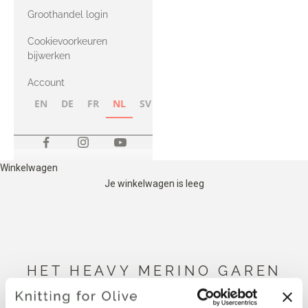
met Heavy
Groothandel login
Merino
Cookievoorkeuren
bijwerken
Account
EN
DE
FR
NL
SV
NB
FI
Winkelwagen
Je winkelwagen is leeg
HET HEAVY MERINO GAREN
HIERONDER IS COMPATIBEL