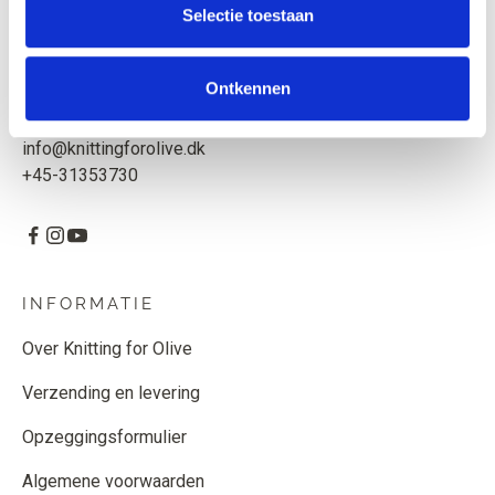
Selectie toestaan
Knitting for Olive ApS
CVR: 39685000
Ontkennen
Godthåbsvej 55, 2000 Frederiksberg, Denemarken
info@knittingforolive.dk
+45-31353730
INFORMATIE
Over Knitting for Olive
Verzending en levering
Opzeggingsformulier
Algemene voorwaarden