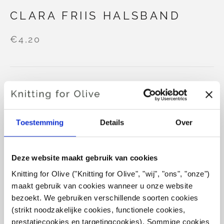
CLARA FRIIS HALSBAND
€4,20
TAAL
KIES TAAL
Toestemming
Details
Over
Aankoop van garen?
Deze website maakt gebruik van cookies
IK WIL GRAAG GAREN KOPEN VOOR HET
PATROON
Knitting for Olive ("Knitting for Olive", "wij", "ons", "onze") 
maakt gebruik van cookies wanneer u onze website 
bezoekt. We gebruiken verschillende soorten cookies 
1
2
IN WINKELWAGEN
(strikt noodzakelijke cookies, functionele cookies, 
Besteed
€ 100,0
meer en ontvang gratis verzending
prestatiecookies en targetingcookies). Sommige cookies 