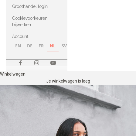
met Heavy
Groothandel login
Merino
Cookievoorkeuren
bijwerken
Account
EN
DE
FR
NL
SV
NB
FI
Winkelwagen
Je winkelwagen is leeg