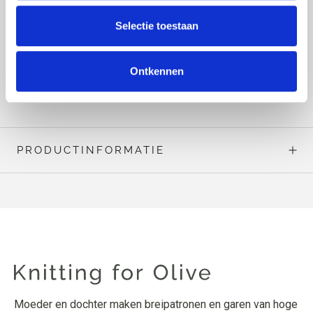
breedte – maat 1 is smaller en zal daarom vaak beter
Selectie toestaan
passen bij vrouwen, terwijl maat 2 breder is en daarom
vaak beter past bij mannen.
Ontkennen
LEES MEER
PRODUCTINFORMATIE
Moeder en dochter maken breipatronen en garen van hoge