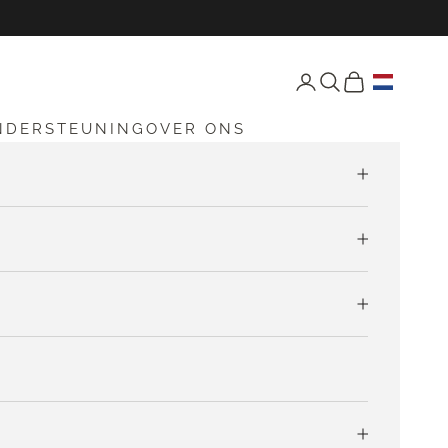
Open accountpagina
Open zoekfunctie
Open winkelw
NDERSTEUNING
OVER ONS