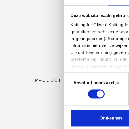
Deze website maakt gebruik
Knitting for Olive ("Knitting
gebruiken verschillende soort
targetingcookies). Sommige c
informatie hierover verwijzen
U kunt toestemming geven vo
toestemming houdt in dat 
persoonsgegevens mogen ver
U kunt uw toestemming te all
Toestemming
het blokkeren en verwijderen
PRODUCTINFORMATIE
Absoluut noodzakelijk
selecteren
Ontkennen