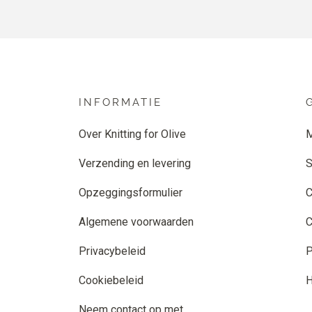
INFORMATIE
Over Knitting for Olive
M
Verzending en levering
S
Opzeggingsformulier
C
Algemene voorwaarden
C
Privacybeleid
P
Cookiebeleid
H
Neem contact op met