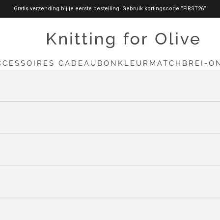
Gratis verzending bij je eerste bestelling. Gebruik kortingscode ”FIRST26”
knittingforolive.com
CCESSOIRES
CADEAUBON
KLEURMATCH
BREI-O