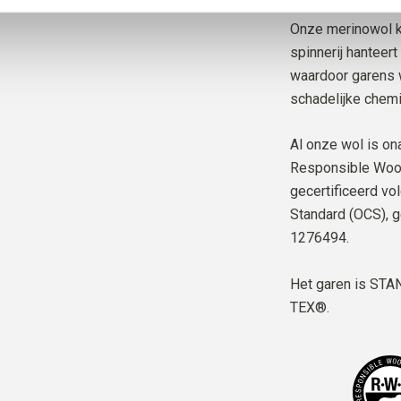
Onze merinowol k
spinnerij hanteer
waardoor garens w
schadelijke chemi
Al onze wol is on
Responsible Wool
gecertificeerd vo
Standard (OCS), g
1276494.
Het garen is
STAN
TEX®.