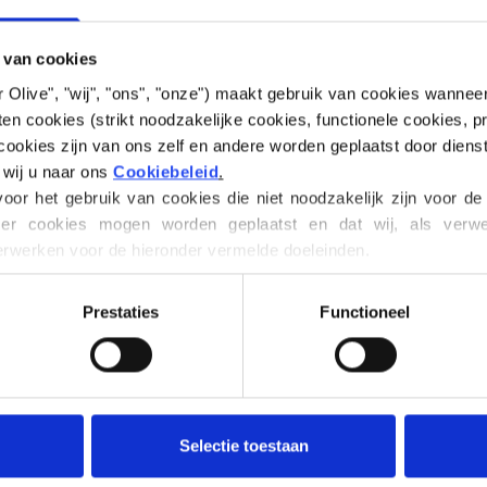
Blueberry Ice Cre
 van cookies
neutraal-koele ond
 for Olive", "wij", "ons", "onze") maakt gebruik van cookies wanne
luchtige uitstrali
en cookies (strikt noodzakelijke cookies, functionele cookies, pr
karakter.
ookies zijn van ons zelf en andere worden geplaatst door diens
 wij u naar ons 
Cookiebeleid
.
Hue
: Neutraal-koe
or het gebruik van cookies die niet noodzakelijk zijn voor de
Kleurenseizoen
:
er cookies mogen worden geplaatst en dat wij, als verwerk
Ook leuk voor
: Z
werken voor de hieronder vermelde doeleinden.
en tijde wijzigen of intrekken via ons 
Cookiebeleid
, waar u oo
Knitting for Olive
 van cookies.
Prestaties
Functioneel
mengsel van 70% 
RWS-gecertificee
veerkracht en elas
onze Cotton Meri
garen is dat het h
Selectie toestaan
perfect is voor a