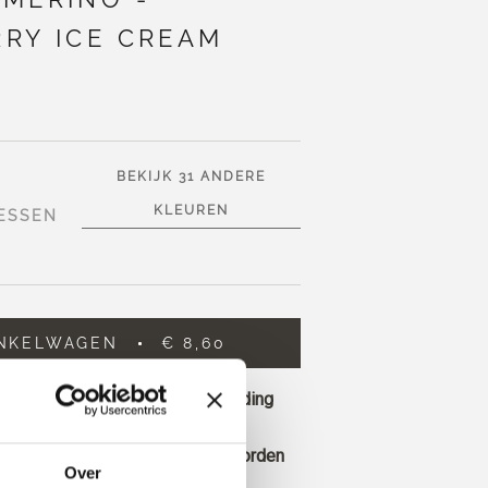
RY ICE CREAM
BEKIJK 31 ANDERE
KLEUREN
ESSEN
INKELWAGEN
€ 8,60
0
meer en ontvang gratis verzending
 voor 13.00 uur zijn geplaatst, worden
Over
erzonden.