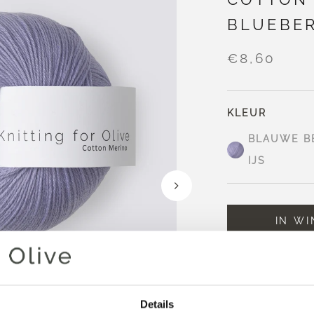
BLUEBER
€8,60
KLEUR
BLAUWE B
IJS
IN W
Besteed
€ 100,
binnen de EU!
Bestellingen die
Details
dezelfde dag v