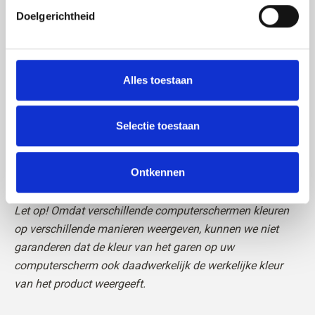
Doelgerichtheid
Het garen is
STANDARD 100 by OEKO-TEX®-certificaat
Alles toestaan
Selectie toestaan
Ontkennen
Lees
hier
meer over ons garen
Let op! Omdat verschillende computerschermen kleuren
op verschillende manieren weergeven, kunnen we niet
garanderen dat de kleur van het garen op uw
computerscherm ook daadwerkelijk de werkelijke kleur
van het product weergeeft.