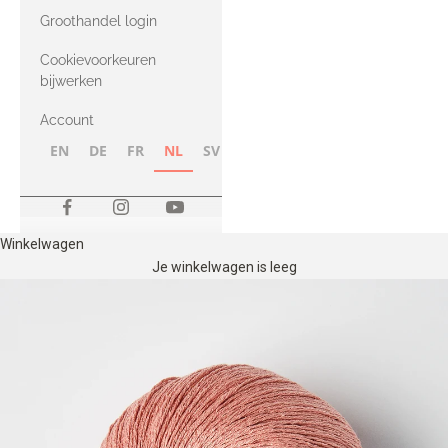
met Heavy
Groothandel login
Merino
Cookievoorkeuren
bijwerken
Account
EN
DE
FR
NL
SV
NB
FI
Winkelwagen
Je winkelwagen is leeg