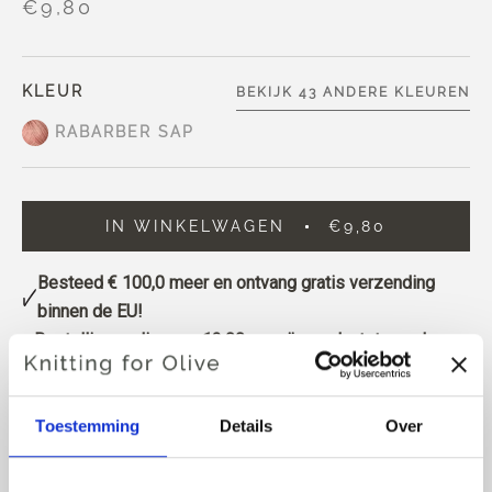
€9,80
KLEUR
BEKIJK 43 ANDERE KLEUREN
RABARBER SAP
IN WINKELWAGEN
€9,80
Besteed
€ 100,0
meer en ontvang gratis verzending
binnen de EU!
Bestellingen die voor 13.00 uur zijn geplaatst, worden
dezelfde dag verzonden.
Knitting for Olive Pure Silk is een zacht, exclusief garen
Toestemming
Details
Over
van zuivere bourettezijde (ruwe zijde), gemaakt van
zijdevezels die uit cocons worden gehaald nadat de