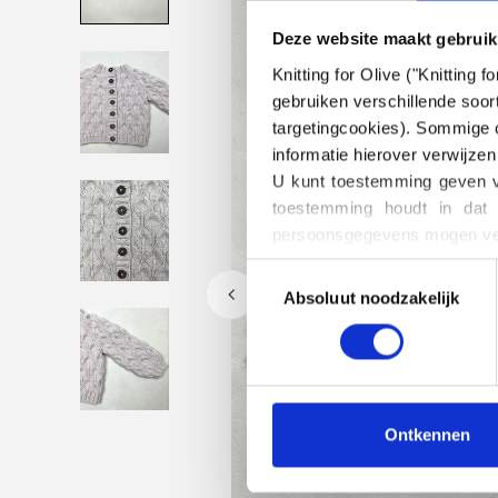
Deze website maakt gebruik
Knitting for Olive ("Knitting
gebruiken verschillende soort
targetingcookies). Sommige c
informatie hierover verwijzen
U kunt toestemming geven vo
toestemming houdt in dat 
persoonsgegevens mogen ver
U kunt uw toestemming te all
Toestemming
het blokkeren en verwijderen
Absoluut noodzakelijk
selecteren
Ontkennen