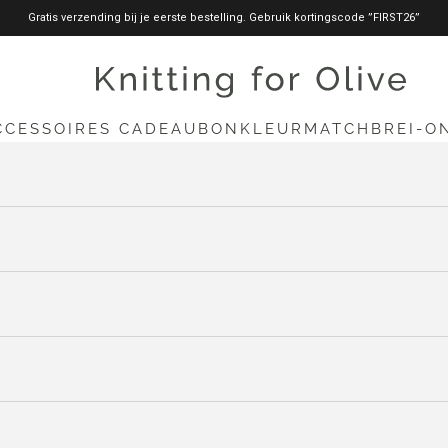
Gratis verzending bij je eerste bestelling. Gebruik kortingscode ”FIRST26”
knittingforolive.com
CCESSOIRES
CADEAUBON
KLEURMATCH
BREI-O