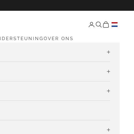
Open accountpagina
Open zoekfunctie
Open winkelw
NDERSTEUNING
OVER ONS