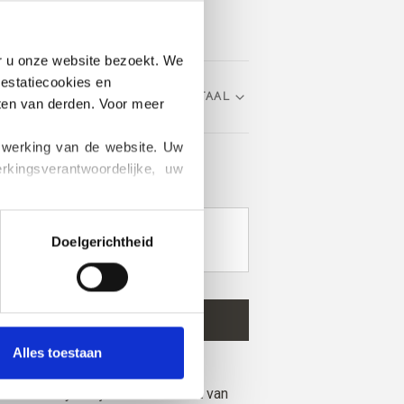
er u onze website bezoekt. We 
estatiecookies en 
KIES TAAL
ten van derden. Voor meer 
 werking van de website. Uw 
ingsverantwoordelijke, uw 
en?
k informatie kunt vinden over 
RAAG GAREN KOPEN VOOR HET
Doelgerichtheid
6-9 MAANDEN
IN WINKELWAGEN
0
meer en ontvang gratis verzending
Alles toestaan
18-24 MAANDEN
 voor 13.00 uur CET worden geplaatst,
 mooie babyvestje maakt deel uit van