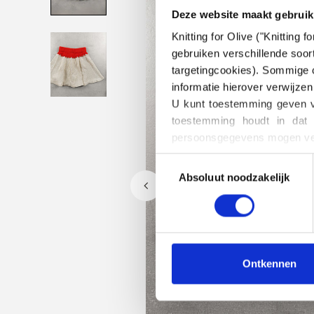
Deze website maakt gebruik
Knitting for Olive ("Knitting
gebruiken verschillende soort
targetingcookies). Sommige c
informatie hierover verwijzen
U kunt toestemming geven vo
toestemming houdt in dat 
persoonsgegevens mogen ver
U kunt uw toestemming te all
Toestemming
het blokkeren en verwijderen
Absoluut noodzakelijk
selecteren
Ontkennen