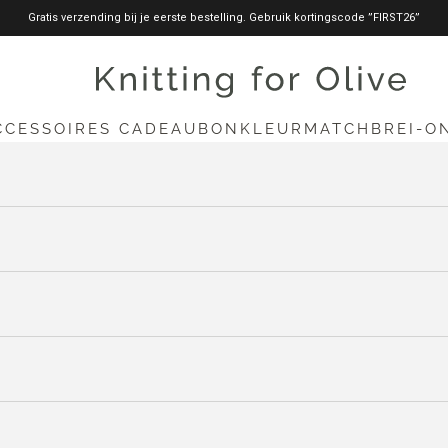
Gratis verzending bij je eerste bestelling. Gebruik kortingscode ”FIRST26”
knittingforolive.com
CCESSOIRES
CADEAUBON
KLEURMATCH
BREI-O