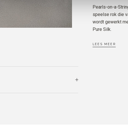
Bestellingen die
Pearls-on-a-Strin
worden dezelfd
speelse rok die v
PURE 
wordt gewerkt me
WHEA
Pure Silk.
PURE 
LEES MEER
BLOOD