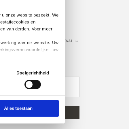
er u onze website bezoekt. We 
estatiecookies en 
ten van derden. Voor meer 
KIES TAAL
 werking van de website. Uw 
ingsverantwoordelijke, uw 
k informatie kunt vinden over 
en?
Doelgerichtheid
RAAG GAREN KOPEN VOOR HET
Alles toestaan
 JAAR
4 JAAR
6 JAAR
IN WINKELWAGEN
0
meer en ontvang gratis verzending