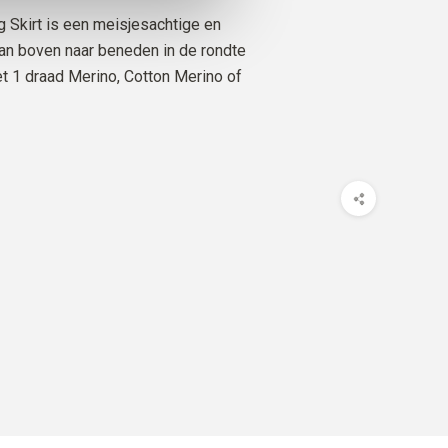
 voor 13.00 uur CET worden geplaatst,
g Skirt is een meisjesachtige en
e dag nog verzonden!
an boven naar beneden in de rondte
SILK
t 1 draad Merino, Cotton Merino of
T
2
STUKS.
19
EUR
SILK
 ORANGE
1
STUKS.
10
EUR