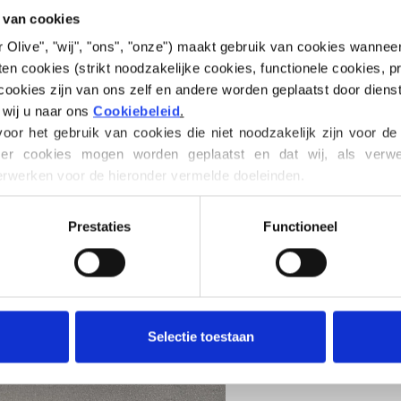
 van cookies
€6,60
 for Olive", "wij", "ons", "onze") maakt gebruik van cookies wanne
en cookies (strikt noodzakelijke cookies, functionele cookies, pr
ookies zijn van ons zelf en andere worden geplaatst door diens
 wij u naar ons 
Cookiebeleid
.
TAAL
or het gebruik van cookies die niet noodzakelijk zijn voor de
er cookies mogen worden geplaatst en dat wij, als verwerk
werken voor de hieronder vermelde doeleinden.
en tijde wijzigen of intrekken via ons 
Cookiebeleid
, waar u oo
Aankoop van gar
 van cookies.
Prestaties
Functioneel
IK WIL G
PATROON
Selectie toestaan
1 JAAR
2
Besteed
€ 100,
8 JAAR
binnen de EU!