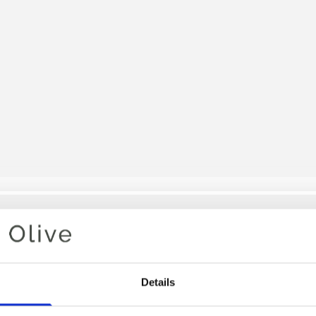
Je winkelwagen is leeg
Details
ROK MET
KOORD