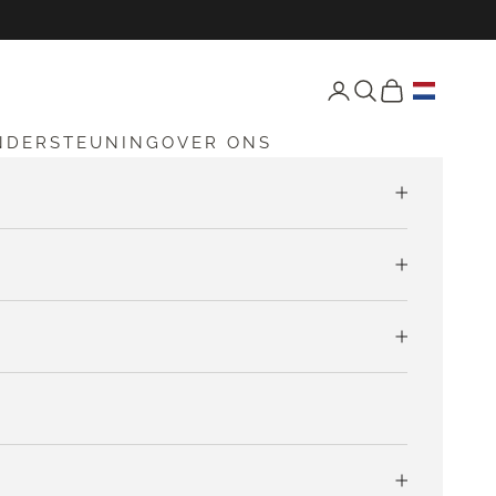
Open accountpagina
Open zoekfunctie
Open winkelw
NDERSTEUNING
OVER ONS