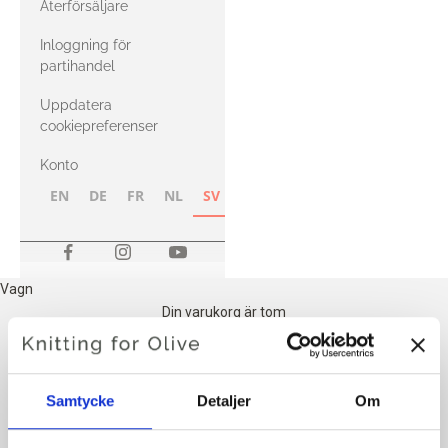
Återförsäljare
med Heavy
Inloggning för
Merino
partihandel
Uppdatera
cookiepreferenser
Konto
EN
DE
FR
NL
SV
NB
FI
Vagn
Din varukorg är tom
Samtycke
Detaljer
Om
Vagn