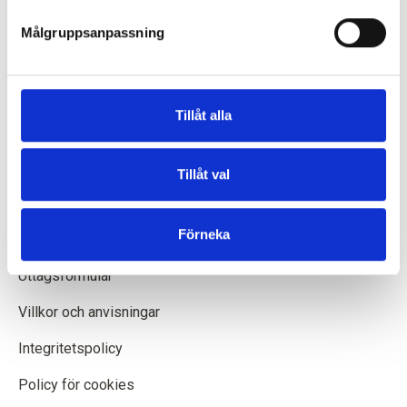
Godthåbsvej 55, 2000 Frederiksberg, Danmark
Målgruppsanpassning
info@knittingforolive.dk
+45-31353730
Tillåt alla
INFORMATION OM
Tillåt val
Om oss
Förneka
Frakt och leverans
Uttagsformulär
Villkor och anvisningar
Integritetspolicy
Policy för cookies