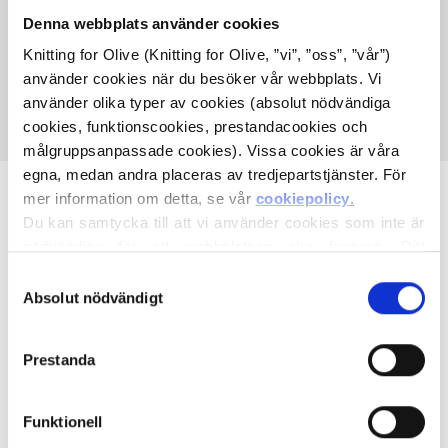
Din varukorg är tom
Denna webbplats använder cookies
FORTSÄTT HANDLA
Knitting for Olive (Knitting for Olive, ”vi”, ”oss”, ”vår”) 
använder cookies när du besöker vår webbplats. Vi 
använder olika typer av cookies (absolut nödvändiga 
cookies, funktionscookies, prestandacookies och 
målgruppsanpassade cookies). Vissa cookies är våra 
egna, medan andra placeras av tredjepartstjänster. För 
mer information om detta, se vår 
cookiepolicy
.
Du kan samtycka till att vi använder cookies som inte är 
nödvändiga för att webbplatsen ska fungera. Ditt 
samtycke innebär att cookies får placeras och att vi, i 
Val
egenskap av personuppgiftsansvarig, får behandla dina 
Absolut nödvändigt
En mor och dotter skapar tillsammans stickmönster och
av
personuppgifter för de ändamål som anges nedan.
högkvalitativt garn med respekt för djur och miljö. Vi är
samtycke
Du kan när som helst ändra eller återkalla ditt samtycke 
baserade i Köpenhamn, Danmark.
Prestanda
via vår 
cookiepolicy
, där du också hittar information om 
hur du blockerar och raderar cookies.
Knitting for Olive ApS
CVR: 39685000
Funktionell