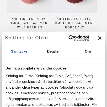
KNITTING FOR OLIVE
KNITTING FOR OLIVE
COMPATIBLE CASHMERE -
COMPATIBLE CASHMERE -
WILD BERRIES
BORDEAUX
SALE PRICE
SALE PRICE
€15,40
€15,40
Samtycke
Detaljer
Om
Denna webbplats använder cookies
Knitting for Olive (Knitting for Olive, ”vi”, ”oss”, ”vår”) 
använder cookies när du besöker vår webbplats. Vi 
använder olika typer av cookies (absolut nödvändiga 
KNITTING FOR OLIVE
KNITTING FOR OLIVE
COMPATIBLE CASHMERE -
COMPATIBLE CASHMERE -
cookies, funktionscookies, prestandacookies och 
NAVY BLUE
POPPY BLUE
målgruppsanpassade cookies). Vissa cookies är våra 
SALE PRICE
SALE PRICE
€15,40
€15,40
egna, medan andra placeras av tredjepartstjänster. För 