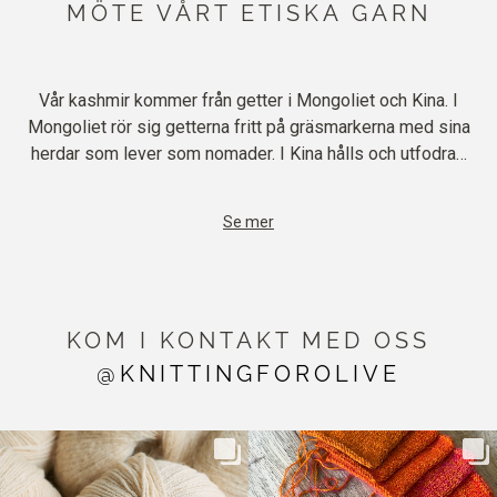
MÖTE VÅRT ETISKA GARN
Vår kashmir kommer från getter i Mongoliet och Kina. I
Mongoliet rör sig getterna fritt på gräsmarkerna med sina
herdar som lever som nomader. I Kina hålls och utfodras
getterna på gårdar från vintern tills regnet faller och gör
gräsmarkerna gröna. När gräset vuxit sig tillräckligt långt
Gårdarna och boskapsskötarna besöks två gånger om året
Se mer
släpps djuren fria under dagen och återvänder till gårdarna
för att säkerställa att djuren hålls och behandlas med
för natten.
respekt.
KOM I KONTAKT MED OSS
@KNITTINGFOROLIVE