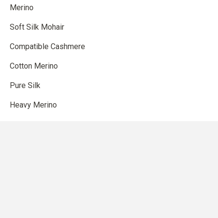
Merino
Soft Silk Mohair
Compatible Cashmere
Cotton Merino
Pure Silk
Heavy Merino
BUTIK
Mönster
Tillbehör för stickning
Presentkort
Färgmatchning