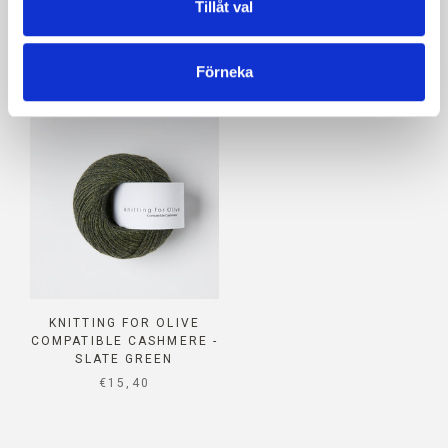
Tillåt val
KNITTING FOR OLIVE
KNITTING FOR OLIVE
COMPATIBLE CASHMERE -
COMPATIBLE CASHMERE -
Förneka
DUSTY AQUA
DUSTY ARTICHOKE
SALE PRICE
SALE PRICE
€15,40
€15,40
KNITTING FOR OLIVE
COMPATIBLE CASHMERE -
SLATE GREEN
SALE PRICE
€15,40