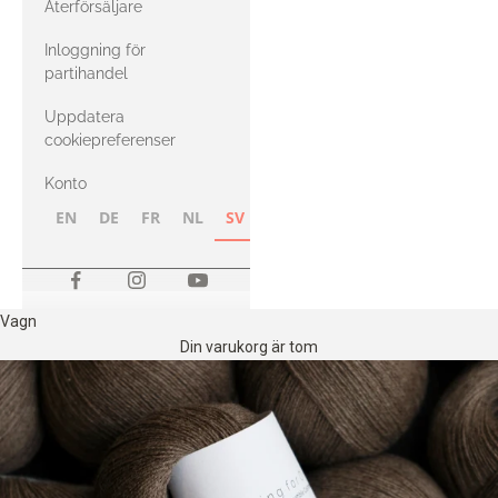
Återförsäljare
med Heavy
Inloggning för
Merino
partihandel
Uppdatera
cookiepreferenser
Konto
EN
DE
FR
NL
SV
NB
FI
Vagn
Din varukorg är tom