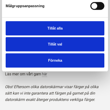
Målgruppsanpassning
Tillåt alla
Tänk på att kashmirfibrer är kortare än t.ex. merinofibrer,
vilket innebär att den färdiga stickningen kräver särskild
omsorg när det gäller pilling. Vi rekommenderar att du
Tillåt val
använder en kashmirkam eller försiktigt klipper bort de
lösa fibrerna med en sax för att hålla din stickning i
Förneka
perfekt skick.
Läs mer om vårt garn
här
Obs! Eftersom olika datorskärmar visar färger på olika
sätt kan vi inte garantera att färgen på garnet på din
datorskärm exakt återger produktens verkliga färger.