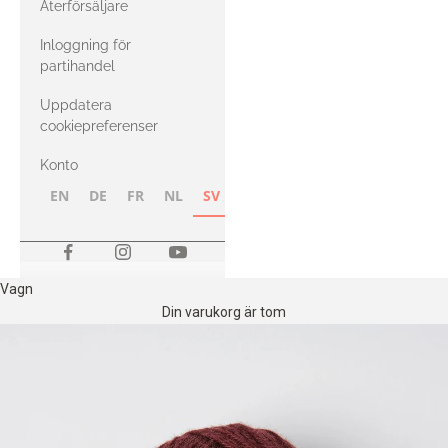
Återförsäljare
med Heavy
Inloggning för
Merino
partihandel
Uppdatera
cookiepreferenser
Konto
EN
DE
FR
NL
SV
NB
FI
Vagn
Din varukorg är tom