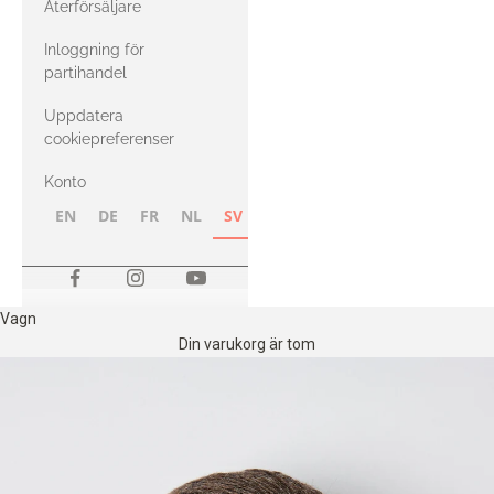
Återförsäljare
med Heavy
Inloggning för
Merino
partihandel
Uppdatera
cookiepreferenser
Konto
EN
DE
FR
NL
SV
NB
FI
Vagn
Din varukorg är tom