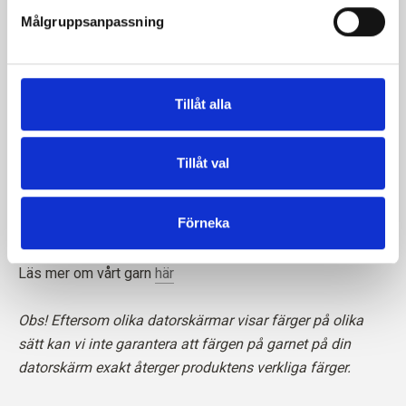
Målgruppsanpassning
Tillåt alla
Tänk på att kashmirfibrer är kortare än t.ex. merinofibrer,
vilket innebär att den färdiga stickningen kräver särskild
omsorg när det gäller pilling. Vi rekommenderar att du
Tillåt val
använder en kashmirkam eller försiktigt klipper bort de
lösa fibrerna med en sax för att hålla din stickning i
Förneka
perfekt skick.
Läs mer om vårt garn
här
Obs! Eftersom olika datorskärmar visar färger på olika
sätt kan vi inte garantera att färgen på garnet på din
datorskärm exakt återger produktens verkliga färger.