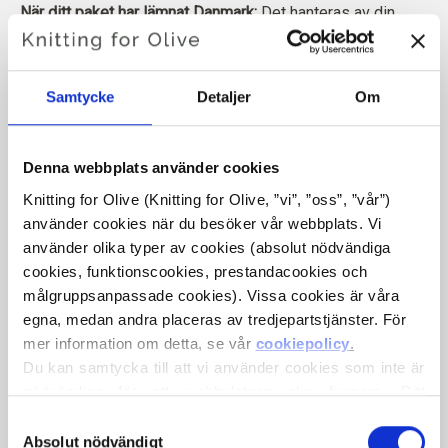
När ditt paket har lämnat Danmark:
Det hanteras av din
lokala posttjänst och vi har inte längre tillgång till mer
information än vad spårningsnumret visar. Vi ber dig
vänligen kontakta din lokala posttjänst för mer information
.
Samtycke
Detaljer
Om
Ditt fraktnummer är detsamma som det du fick från oss.
Här är spårningslänkarna för några av de vanligaste lokala
posttjänsterna:
Denna webbplats använder cookies
Knitting for Olive (Knitting for Olive, ”vi”, ”oss”, ”vår”) 
Australien:
Australia Post
använder cookies när du besöker vår webbplats. Vi 
använder olika typer av cookies (absolut nödvändiga 
cookies, funktionscookies, prestandacookies och 
Belgien:
Bpost
bpost
målgruppsanpassade cookies). Vissa cookies är våra 
egna, medan andra placeras av tredjepartstjänster. För 
Kanada:
Kanada Post
mer information om detta, se vår 
cookiepolicy
.
Du kan samtycka till att vi använder cookies som inte är 
Frankrike:
La Poste
nödvändiga för att webbplatsen ska fungera. Ditt 
samtycke innebär att cookies får placeras och att vi, i 
Val
Tyskland:
Tyska posten
egenskap av personuppgiftsansvarig, får behandla dina 
Absolut nödvändigt
av