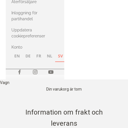
Återförsäljare
med Heavy
Inloggning för
Merino
partihandel
Uppdatera
cookiepreferenser
Konto
EN
DE
FR
NL
SV
NB
FI
Vagn
Din varukorg är tom
Information om frakt och
leverans