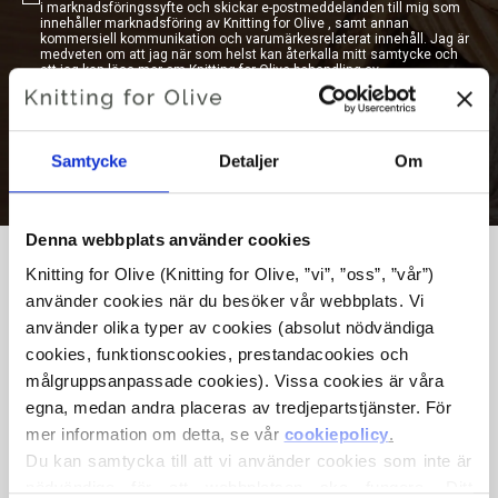
i marknadsföringssyfte och skickar e-postmeddelanden till mig som
innehåller marknadsföring av Knitting for Olive , samt annan
kommersiell kommunikation och varumärkesrelaterat innehåll. Jag är
medveten om att jag när som helst kan återkalla mitt samtycke och
att jag kan läsa mer om Knitting for Olive behandling av
personuppgifter i Knitting for Olive
integritetspolicy.
Samtycke
Detaljer
Om
Denna webbplats använder cookies
Knitting for Olive (Knitting for Olive, ”vi”, ”oss”, ”vår”) 
använder cookies när du besöker vår webbplats. Vi 
använder olika typer av cookies (absolut nödvändiga 
VI ÄR ENGAGERADE I ETISK,
cookies, funktionscookies, prestandacookies och 
ANSVARSFULL STICKNING
målgruppsanpassade cookies). Vissa cookies är våra 
egna, medan andra placeras av tredjepartstjänster. För 
Vi bryr oss mycket om djurens och samhällets välfärd och
mer information om detta, se vår 
cookiepolicy
.
producerar garn med respekt för djur, bönder,
Du kan samtycka till att vi använder cookies som inte är 
produktionsarbetare och miljön. Genom att använda
nödvändiga för att webbplatsen ska fungera. Ditt 