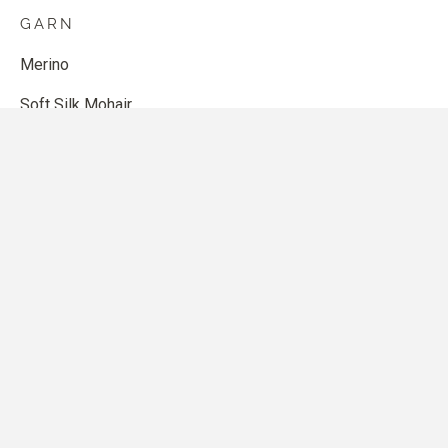
GARN
Merino
Soft Silk Mohair
Compatible Cashmere
Cotton Merino
Pure Silk
Heavy Merino
BUTIK
Mönster
Tillbehör för stickning