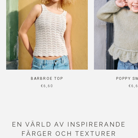
BARBROE TOP
POPPY S
SALE PRICE
SAL
€6,60
€6,
EN VÄRLD AV INSPIRERANDE
FÄRGER OCH TEXTURER