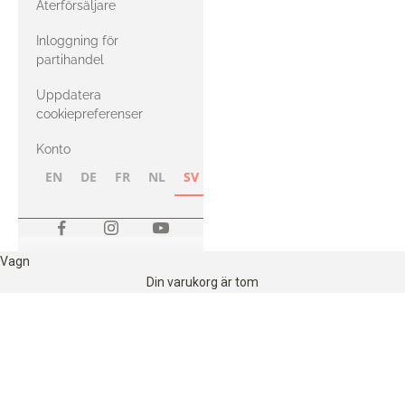
Återförsäljare
med Heavy
Inloggning för
Merino
partihandel
Uppdatera
cookiepreferenser
Konto
EN
DE
FR
NL
SV
NB
FI
Vagn
Din varukorg är tom