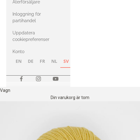
Återförsäljare
med Heavy
Inloggning för
Merino
partihandel
Uppdatera
cookiepreferenser
Konto
EN
DE
FR
NL
SV
NB
FI
Vagn
Din varukorg är tom