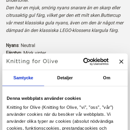
undertoner.
Den har en mjuk, smörig nyans snarare än en skarp eller
citrusaktig gul färg, vilket ger den ett milt sken.Buttercup
vår mest klassiska gula nyans, även om den är något mer
dämpad än den klassiska LEGO-klossens klargula färg.
Nyans
: Neutral
Färgtyp
: Mörk vinter
Passar även bra för
: Ljus vinter, Ljus vår och Ljus vår
Vår merinoull kommer från får som fötts upp i Patagonien,
Samtycke
Detaljer
Om
där mulesing inte förekommer. Ullen kan spåras direkt
tillbaka till den gård den kommer från. På så sätt vet vi
exakt vilken gård, vilka bönder och vilka får som har
Denna webbplats använder cookies
tillverkat vår ull.
Knitting for Olive (Knitting for Olive, ”vi”, ”oss”, ”vår”) 
använder cookies när du besöker vår webbplats. Vi 
Merinoull har många utmärkta egenskaper. Den är
använder olika typer av cookies (absolut nödvändiga 
temperaturreglerande. Det innebär att ullen håller våra
cookies, funktionscookies, prestandacookies och 