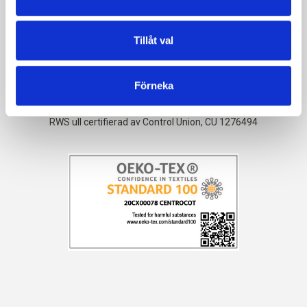
Tillåt val
Förneka