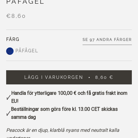
PÅFÅGEL
€8,60
FÄRG
SE 97 ANDRA FÄRGER
PÅFÅGEL
LÄGG I VARUKORGEN
8,60 €
Handla för ytterligare
100,00 €
och få gratis frakt inom
EU!
Beställningar som görs före kl. 13.00 CET skickas
samma dag
Peacock är en djup, klarblå nyans med neutralt kalla