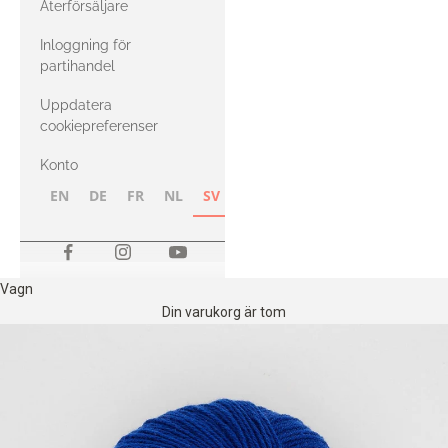
Återförsäljare
med Heavy
Inloggning för
Merino
partihandel
Uppdatera
cookiepreferenser
Konto
EN
DE
FR
NL
SV
NB
FI
Vagn
Din varukorg är tom