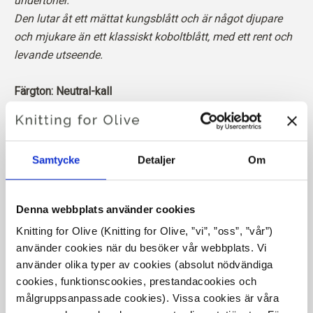
undertoner.
Den lutar åt ett mättat kungsblått och är något djupare
och mjukare än ett klassiskt koboltblått, med ett rent och
levande utseende.
Färgton: Neutral-kall
Färgtyp
: Ljus vinter
Passar även bra för
: Äkta vinter och Mörk vinter
Samtycke
Detaljer
Om
Vår merinoull kommer från får som fötts upp i Patagonien,
där mulesing inte förekommer. Ullen kan spåras direkt
tillbaka till den gård den kommer från. På så sätt vet vi
Denna webbplats använder cookies
exakt vilken gård, vilka bönder och vilka får som har
Knitting for Olive (Knitting for Olive, ”vi”, ”oss”, ”vår”) 
tillverkat vår ull.
använder cookies när du besöker vår webbplats. Vi 
använder olika typer av cookies (absolut nödvändiga 
Merinoull har många utmärkta egenskaper. Den är
cookies, funktionscookies, prestandacookies och 
temperaturreglerande. Det innebär att ullen håller våra
målgruppsanpassade cookies). Vissa cookies är våra 
kroppar varma i kallt väder och avger värme i varmt väder,