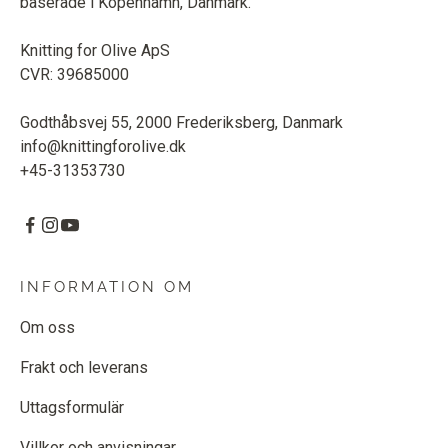
baserade i Köpenhamn, Danmark.
Knitting for Olive ApS
CVR: 39685000
Godthåbsvej 55, 2000 Frederiksberg, Danmark
info@knittingforolive.dk
+45-31353730
INFORMATION OM
Om oss
Frakt och leverans
Uttagsformulär
Villkor och anvisningar