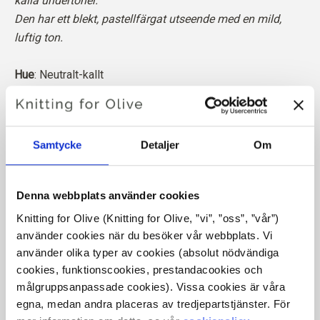
kalla undertoner.
Den har ett blekt, pastellfärgat utseende med en mild,
luftig ton.
Hue
: Neutralt-kallt
Färgsäsongen
: Mjuk sommar
Passar också bra för
: Äkta sommar
Samtycke
Detaljer
Om
Vår merinoull kommer från får som fötts upp i Patagonien,
där mulesing inte förekommer. Ullen kan spåras direkt
tillbaka till den gård den kommer från. På så sätt vet vi
Denna webbplats använder cookies
exakt vilken gård, vilka bönder och vilka får som har
Knitting for Olive (Knitting for Olive, ”vi”, ”oss”, ”vår”) 
tillverkat vår ull.
använder cookies när du besöker vår webbplats. Vi 
använder olika typer av cookies (absolut nödvändiga 
Merinoull har många utmärkta egenskaper. Den är
cookies, funktionscookies, prestandacookies och 
temperaturreglerande. Det innebär att ullen håller våra
målgruppsanpassade cookies). Vissa cookies är våra 
kroppar varma i kallt väder och avger värme i varmt väder,
egna, medan andra placeras av tredjepartstjänster. För 
vilket håller vår hud sval. Samtidigt kan ull, precis som