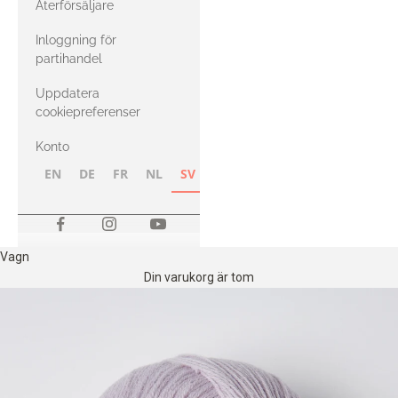
Återförsäljare
med Heavy
Inloggning för
Merino
partihandel
Uppdatera
cookiepreferenser
Konto
EN
DE
FR
NL
SV
NB
FI
Vagn
Din varukorg är tom