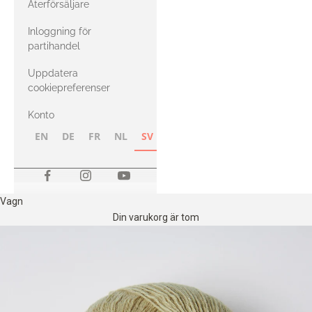
Återförsäljare
med Heavy
Inloggning för
Merino
partihandel
Uppdatera
cookiepreferenser
Konto
EN
DE
FR
NL
SV
NB
FI
Vagn
Din varukorg är tom