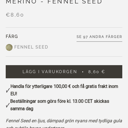
MERINO - FENNEL SEED
€8,60
FÄRG
SE 97 ANDRA FÄRGER
FENNEL SEED
LÄGG I VARUKORGEN
8,60 €
Handla för ytterligare
100,00 €
och få gratis frakt inom
EU!
Beställningar som görs före kl. 13.00 CET skickas
samma dag
Fennel Seed en ljus, dämpad grön nyans med tydliga gula