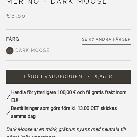
MERINO - DARK MOOSE
€8,60
FÄRG
SE 97 ANDRA FÄRGER
DARK MOOSE
LÄGG I VARUKORGEN
8,60 €
Handla för ytterligare
100,00 €
och få gratis frakt inom
EU!
Beställningar som görs före kl. 13.00 CET skickas
samma dag
Dark Moose är en mörk, gråbrun nyans med neutrala till