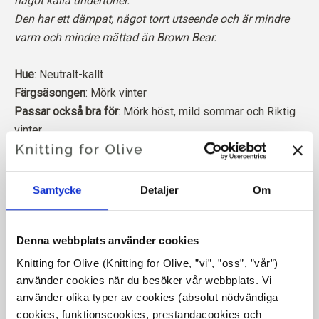
något kalla undertoner.
Den har ett dämpat, något torrt utseende och är mindre
varm och mindre mättad än Brown Bear.
Hue
: Neutralt-kallt
Färgsäsongen
: Mörk vinter
Passar också bra för
: Mörk höst, mild sommar och
Riktig
vinter
Trots sin något kalla nyans är färgen tillräckligt neutral
för att även passa typen ”Dark Autumn”, och den passar
utmärkt för många med en neutral färgtyp som kan
Samtycke
Detaljer
Om
balansera en mörk färg.
Vår merinoull kommer från får som fötts upp i Patagonien,
Denna webbplats använder cookies
där mulesing inte förekommer. Ullen kan spåras direkt
Knitting for Olive (Knitting for Olive, ”vi”, ”oss”, ”vår”) 
tillbaka till den gård den kommer från. På så sätt vet vi
använder cookies när du besöker vår webbplats. Vi 
exakt vilken gård, vilka bönder och vilka får som har
använder olika typer av cookies (absolut nödvändiga 
tillverkat vår ull.
cookies, funktionscookies, prestandacookies och 