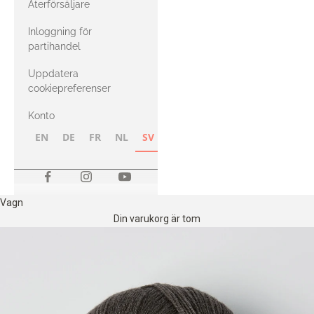
Återförsäljare
med Heavy
Inloggning för
Merino
partihandel
Uppdatera
cookiepreferenser
Konto
EN
DE
FR
NL
SV
NB
FI
Vagn
Din varukorg är tom