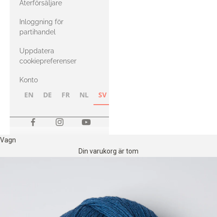
Återförsäljare
med Heavy
Inloggning för
Merino
partihandel
Uppdatera
cookiepreferenser
Konto
EN
DE
FR
NL
SV
NB
FI
Vagn
Din varukorg är tom