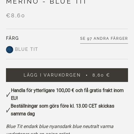
MERINO - BLUE TIT
€8,60
FÄRG
SE 97 ANDRA FÄRGER
BLUE TIT
LÄGG I VARUKORGEN
8,60 €
Handla för ytterligare
100,00 €
och få gratis frakt inom
EU!
Beställningar som görs före kl. 13.00 CET skickas
samma dag
Blue Tit endark blue nyansdark blue neutralt varma