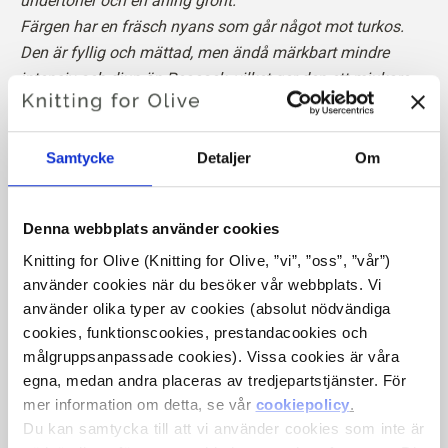
undertoner och en aning grönt.
Färgen har en fräsch nyans som går något mot turkos.
Den är fyllig och mättad, men ändå märkbart mindre
intensiv och djup än Peacock, vilket ger den ett mjukare
och mer avslappnat intryck.
Hue
: Neutral-varm
Samtycke
Detaljer
Om
Färgsäsongen
: Mörk höst
Passar också bra för
: Äkta höst
Denna webbplats använder cookies
Vår merinoull kommer från får som fötts upp i Patagonien,
Knitting for Olive (Knitting for Olive, ”vi”, ”oss”, ”vår”) 
använder cookies när du besöker vår webbplats. Vi 
där mulesing inte förekommer. Ullen kan spåras direkt
använder olika typer av cookies (absolut nödvändiga 
tillbaka till den gård den kommer från. På så sätt vet vi
cookies, funktionscookies, prestandacookies och 
exakt vilken gård, vilka bönder och vilka får som har
målgruppsanpassade cookies). Vissa cookies är våra 
tillverkat vår ull.
egna, medan andra placeras av tredjepartstjänster. För 
mer information om detta, se vår 
cookiepolicy
.
Merinoull har många utmärkta egenskaper. Den är
Du kan samtycka till att vi använder cookies som inte är 
temperaturreglerande. Det innebär att ullen håller våra