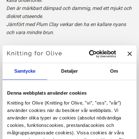
kalla undertoner.
Den är märkbart dämpad och dammig, med ett mjukt och
diskret utseende.
Jämfört med Plum Clay verkar den ha en kallare nyans
och vara mindre brun.
Hue
: Neutralt-kallt
Färgsäsongen
: Mjuk sommar
Passar också bra för
: Mild höst
Samtycke
Detaljer
Om
Vår merinoull kommer från får som fötts upp i Patagonien,
där mulesing inte förekommer. Ullen kan spåras direkt
Denna webbplats använder cookies
tillbaka till den gård den kommer från. På så sätt vet vi
Knitting for Olive (Knitting for Olive, ”vi”, ”oss”, ”vår”) 
exakt vilken gård, vilka bönder och vilka får som har
använder cookies när du besöker vår webbplats. Vi 
tillverkat vår ull.
använder olika typer av cookies (absolut nödvändiga 
cookies, funktionscookies, prestandacookies och 
Merinoull har många utmärkta egenskaper. Den är
målgruppsanpassade cookies). Vissa cookies är våra 
temperaturreglerande. Det innebär att ullen håller våra