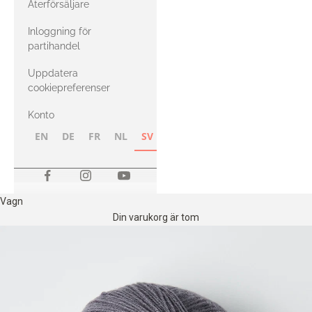
Återförsäljare
med Heavy
Inloggning för
Merino
partihandel
Uppdatera
cookiepreferenser
Konto
EN
DE
FR
NL
SV
NB
FI
Vagn
Din varukorg är tom