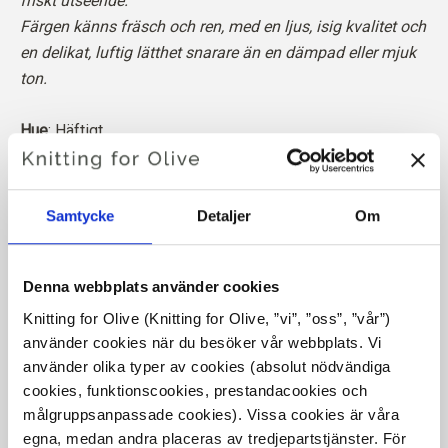
friskt utseende.
Färgen känns fräsch och ren, med en ljus, isig kvalitet och
en delikat, luftig lätthet snarare än en dämpad eller mjuk
ton.
Hue
: Häftigt
Färgsäsongen
: Ljus sommar
Passar också bra för
: Riktig sommar och riktig vinter
Samtycke
Detaljer
Om
Vår merinoull kommer från får som fötts upp i Patagonien,
där mulesing inte förekommer. Ullen kan spåras direkt
tillbaka till den gård den kommer från. På så sätt vet vi
Denna webbplats använder cookies
exakt vilken gård, vilka bönder och vilka får som har
Knitting for Olive (Knitting for Olive, ”vi”, ”oss”, ”vår”) 
tillverkat vår ull.
använder cookies när du besöker vår webbplats. Vi 
använder olika typer av cookies (absolut nödvändiga 
Merinoull har många utmärkta egenskaper. Den är
cookies, funktionscookies, prestandacookies och 
målgruppsanpassade cookies). Vissa cookies är våra 
temperaturreglerande. Det innebär att ullen håller våra
egna, medan andra placeras av tredjepartstjänster. För 
kroppar varma i kallt väder och avger värme i varmt väder,