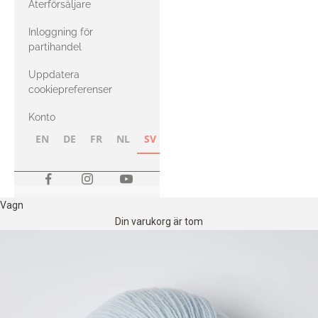
Återförsäljare
med Heavy
Inloggning för
Merino
partihandel
Uppdatera
cookiepreferenser
Konto
EN
DE
FR
NL
SV
NB
FI
Vagn
Din varukorg är tom