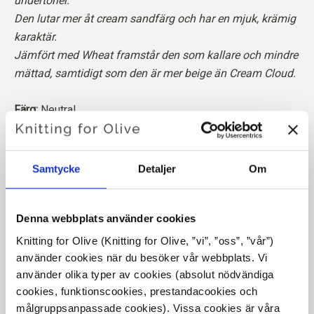
undertoner.
Den lutar mer åt cream sandfärg och har en mjuk, krämig
karaktär.
Jämfört med Wheat framstår den som kallare och mindre
mättad, samtidigt som den är mer beige än Cream Cloud.
Färg:
Neutral
Färgsäsongen
: Mjuk sommar
Passar också bra för
: Mild höst,
Ljus vinter och mörk
vinter
Samtycke
Detaljer
Om
Vår merinoull kommer från får som fötts upp i Patagonien,
där mulesing inte förekommer. Ullen kan spåras direkt
Denna webbplats använder cookies
tillbaka till den gård den kommer från. På så sätt vet vi
Knitting for Olive (Knitting for Olive, ”vi”, ”oss”, ”vår”) 
exakt vilken gård, vilka bönder och vilka får som har
använder cookies när du besöker vår webbplats. Vi 
tillverkat vår ull.
använder olika typer av cookies (absolut nödvändiga 
cookies, funktionscookies, prestandacookies och 
målgruppsanpassade cookies). Vissa cookies är våra 
Merinoull har många utmärkta egenskaper. Den är