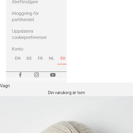
Återförsäljare
med Heavy
Inloggning för
Merino
partihandel
Uppdatera
cookiepreferenser
Konto
EN
DE
FR
NL
SV
NB
FI
Vagn
Din varukorg är tom