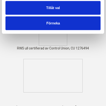
Garnet är
STANDARD 100 by OEKO-TEX®-certifierat
Tillåt val
Förneka