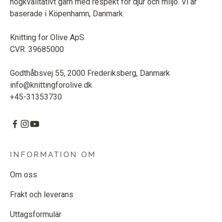
högkvalitativt garn med respekt för djur och miljö. Vi är
baserade i Köpenhamn, Danmark.
Knitting for Olive ApS
CVR: 39685000
Godthåbsvej 55, 2000 Frederiksberg, Danmark
info@knittingforolive.dk
+45-31353730
INFORMATION OM
Om oss
Frakt och leverans
Uttagsformulär