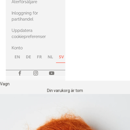
Återförsäljare
med Heavy
Inloggning för
Merino
partihandel
Uppdatera
cookiepreferenser
Konto
EN
DE
FR
NL
SV
NB
FI
Vagn
Din varukorg är tom