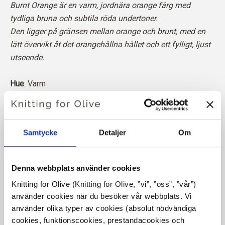
Burnt Orange är en varm, jordnära orange färg med
tydliga bruna och subtila röda undertoner.
Den ligger på gränsen mellan orange och brunt, med en
lätt övervikt åt det orangehållna hållet och ett fylligt, ljust
utseende.
Hue
: Varm
Färgsäsongen
: Ljus vår
Passar också bra för
: Mörk höst och äkta höst
Samtycke
Detaljer
Om
Knitting for Olive Soft Silk Mohair är en lyxig blandning av
den finaste Kid Mohair och mullbärssilke.
Denna webbplats använder cookies
Vår mohair kommer från angoragetter som fötts upp i
Knitting for Olive (Knitting for Olive, ”vi”, ”oss”, ”vår”) 
Sydafrika, och även garnet produceras lokalt. Våra garner
använder cookies när du besöker vår webbplats. Vi 
är spårbara tillbaka till de enskilda gårdarna, vilket innebär
använder olika typer av cookies (absolut nödvändiga 
att vi vet exakt vilka gårdar, bönder och getter vår ull
cookies, funktionscookies, prestandacookies och 