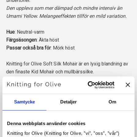
undertoner.
Den upplevs som mer dämpad och mindre intensiv än
Umami Yellow. Melangeeffekten tillför en mild variation.
Hue
: Neutral-varm
Färgsäsongen
: Äkta höst
Passar också bra för
: Mörk höst
Knitting for Olive Soft Silk Mohair är en lyxig blandning av
den finaste Kid Mohair och mullbärssilke.
Vår mohair kommer från angoragetter som fötts upp i
Sydafrika, och även garnet produceras lokalt. Våra garner
Samtycke
Detaljer
Om
är spårbara tillbaka till de enskilda gårdarna, vilket innebär
att vi vet exakt vilka gårdar, bönder och getter vår ull
kommer från.
Denna webbplats använder cookies
Knitting for Olive (Knitting for Olive, ”vi”, ”oss”, ”vår”) 
All vår Mohair är oberoende certifierad enligt Responsible