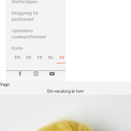
Återförsäljare
med Heavy
Inloggning för
Merino
partihandel
Uppdatera
cookiepreferenser
Konto
EN
DE
FR
NL
SV
NB
FI
Vagn
Din varukorg är tom