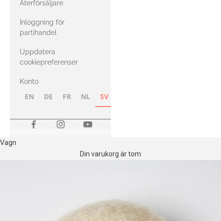
Återförsäljare
med Heavy
Inloggning för
Merino
partihandel
Uppdatera
cookiepreferenser
Konto
EN
DE
FR
NL
SV
NB
FI
Vagn
Din varukorg är tom