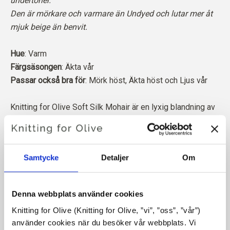
undertoner.
Den är mörkare och varmare än Undyed och lutar mer åt
mjuk beige än benvit.
Hue
: Varm
Färgsäsongen
: Äkta vår
Passar också bra för
: Mörk höst, Äkta höst och Ljus vår
Knitting for Olive Soft Silk Mohair är en lyxig blandning av
den finaste Kid Mohair och mullbärssilke.
Vår mohair kommer från angoragetter som fötts upp i
Samtycke
Detaljer
Om
Sydafrika, och även garnet produceras lokalt. Våra garner är
spårbara tillbaka till de enskilda gårdarna, vilket innebär att vi
vet exakt vilka gårdar, bönder och getter vår ull kommer från.
Denna webbplats använder cookies
Knitting for Olive (Knitting for Olive, ”vi”, ”oss”, ”vår”) 
All vår Mohair är oberoende certifierad enligt Responsible
använder cookies när du besöker vår webbplats. Vi 
Mohair Standard (RMS), certifierad av Control Union,
CU