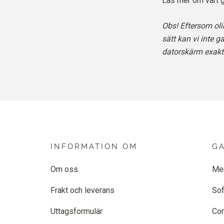
Läs mer om vårt 
Obs! Eftersom oli
sätt kan vi inte g
datorskärm exakt 
INFORMATION OM
G
Om oss
Me
Frakt och leverans
Sof
Uttagsformulär
Co