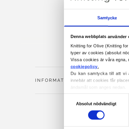
Samtycke
Denna webbplats använder 
Knitting for Olive (Knitting f
typer av cookies (absolut n
cookiepolicy
.
Du kan samtycka till att vi
INFORMATION OM PRODUKTEN
innebär att cookies får place
ändamål som anges nedan.
Du kan när som helst ändra e
Val
blockerar och raderar cookie
Absolut nödvändigt
av
samtycke