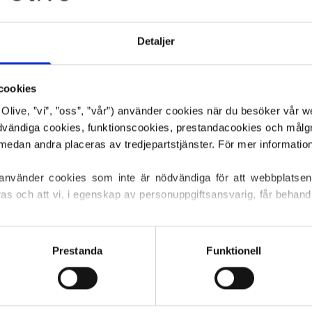
Pink Daisies en l
undertoner och en
rosa nyans med ett
Detaljer
Färg:
Neutral
cookies
Färgsäsongen
: Lj
or Olive, ”vi”, ”oss”, ”vår”) använder cookies när du besöker vår w
Passar också bra 
ödvändiga cookies, funktionscookies, prestandacookies och målg
Knitting for Olive
den finaste Kid M
 använder cookies som inte är nödvändiga för att webbplatsen
ras och att vi, i egenskap av personuppgiftsansvarig, får behandl
Vår mohair kommer
Sydafrika, och äv
ller återkalla ditt samtycke via vår 
cookiepolicy
, där du också
är spårbara tillbak
s.
Prestanda
Funktionell
innebär att vi vet
ull kommer från.