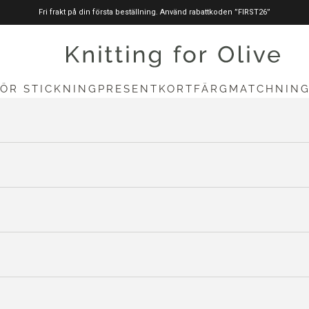
Fri frakt på din första beställning. Använd rabattkoden ”FIRST26”
stickningförolive.com
FÖR STICKNING
PRESENTKORT
FÄRGMATCHNIN