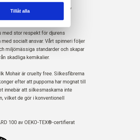
oberoende certifierad enligt
r Standard (RMS), certifierad av
Tillåt alla
 1276494.
 med stor respekt för djurens
med socialt ansvar. Vårt spinneri följer
och miljömässiga standarder och skapar
från skadliga kemikalier.
ilk Mohair är cruelty free. Silkesfibrerna
onger efter att pupporna har mognat till
et innebär att silkesmaskarna inte
 vilket de gör i konventionell
D 100 av OEKO-TEX®-certifierat