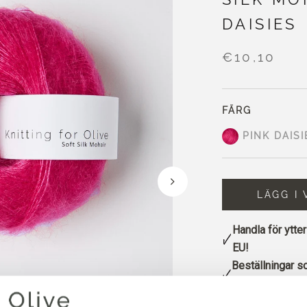
DAISIES
€10,10
FÄRG
PINK DAISI
LÄGG I
Handla för ytte
EU!
Beställningar s
samma dag