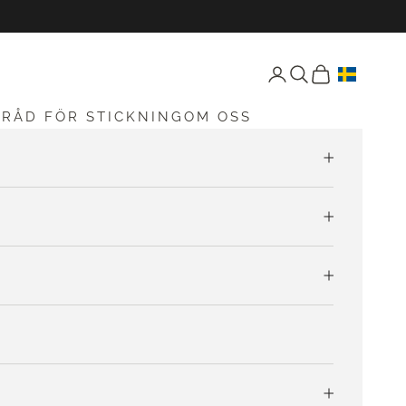
Öppna konto-sida
Öppen sökning
Öppna vagnen
G
RÅD FÖR STICKNING
OM OSS