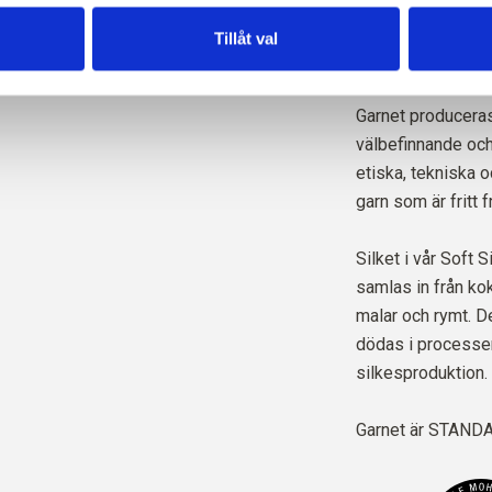
All vår Mohair är 
Responsible Mohai
Tillåt val
Control Union,
CU
Garnet produceras
välbefinnande och 
etiska, tekniska 
garn som är fritt 
Silket i vår Soft S
samlas in från kok
malar och rymt. D
dödas i processen,
silkesproduktion.
Garnet är
STANDAR