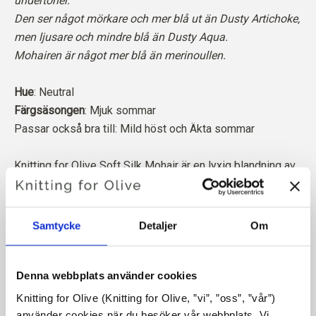
undertoner.
Den ser något mörkare och mer blå ut än Dusty Artichoke,
men ljusare och mindre blå än Dusty Aqua.
Mohairen är något mer blå än merinoullen.
Hue
: Neutral
Färgsäsongen
: Mjuk sommar
Passar också bra till: Mild höst och Äkta sommar
Knitting for Olive Soft Silk Mohair är en lyxig blandning av
den finaste Kid Mohair och mullbärssilke.
Vår mohair kommer från angoragetter som fötts upp i
Samtycke
Detaljer
Om
Sydafrika, och även garnet produceras lokalt. Våra garner
är spårbara tillbaka till de enskilda gårdarna, vilket innebär
att vi vet exakt vilka gårdar, bönder och getter vår ull
Denna webbplats använder cookies
kommer från.
Knitting for Olive (Knitting for Olive, ”vi”, ”oss”, ”vår”) 
använder cookies när du besöker vår webbplats. Vi 