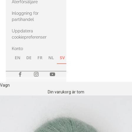
Återförsäljare
med Heavy
Inloggning för
Merino
partihandel
Uppdatera
cookiepreferenser
Konto
EN
DE
FR
NL
SV
NB
FI
Vagn
Din varukorg är tom