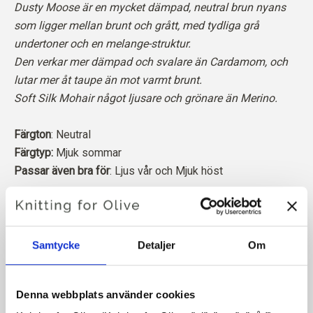
Dusty Moose är en mycket dämpad, neutral brun nyans
som ligger mellan brunt och grått, med tydliga grå
undertoner och en melange-struktur.
Den verkar mer dämpad och svalare än Cardamom, och
lutar mer åt taupe än mot varmt brunt.
Soft Silk Mohair något ljusare och grönare än Merino.
Färgton
: Neutral
Färgtyp:
Mjuk sommar
Passar även bra för
: Ljus vår och Mjuk höst
Knitting for Olive Soft Silk Mohair är en lyxig blandning av
den finaste Kid Mohair och mullbärssilke.
Samtycke
Detaljer
Om
Vår mohair kommer från angoragetter som fötts upp i
Sydafrika, och även garnet produceras lokalt. Våra garner
Denna webbplats använder cookies
är spårbara tillbaka till de enskilda gårdarna, vilket innebär