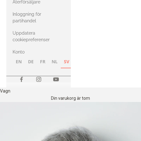
Återförsäljare
med Heavy
Inloggning för
Merino
partihandel
Uppdatera
cookiepreferenser
Konto
EN
DE
FR
NL
SV
NB
FI
Vagn
Din varukorg är tom