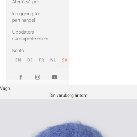
Återförsäljare
med Heavy
Inloggning för
Merino
partihandel
Uppdatera
cookiepreferenser
Konto
EN
DE
FR
NL
SV
NB
FI
Vagn
Din varukorg är tom