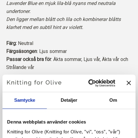
Lavender Blue en mjuk lila-blå nyans med neutrala
undertoner.
Den ligger mellan blått och lila och kombinerar blåtts
klarhet med en subtil hint av violett.
Färg:
Neutral
Färgsäsongen
: Ljus sommar
Passar också bra för
: Äkta sommar, Ljus vår, Äkta vår och
Strålande vår
Knitting for Olive Soft Silk Mohair är en lyxig blandning av
den finaste Kid Mohair och mullbärssilke.
Samtycke
Detaljer
Om
Vår mohair kommer från angoragetter som fötts upp i
Sydafrika, och även garnet produceras lokalt. Våra garner är
Denna webbplats använder cookies
spårbara tillbaka till de enskilda gårdarna, vilket innebär att vi
vet exakt vilka gårdar, bönder och getter vår ull kommer från.
Knitting for Olive (Knitting for Olive, ”vi”, ”oss”, ”vår”) 