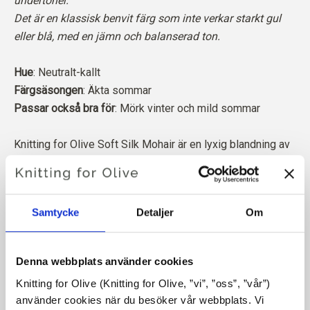
undertoner.
Det är en klassisk benvit färg som inte verkar starkt gul
eller blå, med en jämn och balanserad ton.
Hue
: Neutralt-kallt
Färgsäsongen
: Äkta sommar
Passar också bra för
: Mörk vinter och mild sommar
Knitting for Olive Soft Silk Mohair är en lyxig blandning av
den finaste Kid Mohair och mullbärssilke.
Vår mohair kommer från angoragetter som fötts upp i
Samtycke
Detaljer
Om
Sydafrika, och även garnet produceras lokalt. Våra garner
är spårbara tillbaka till de enskilda gårdarna, vilket innebär
att vi vet exakt vilka gårdar, bönder och getter vår ull
Denna webbplats använder cookies
kommer från.
Knitting for Olive (Knitting for Olive, ”vi”, ”oss”, ”vår”) 
använder cookies när du besöker vår webbplats. Vi 
All vår Mohair är oberoende certifierad enligt Responsible