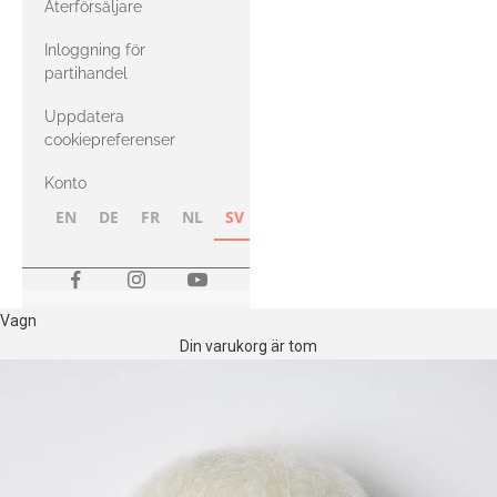
Återförsäljare
med Heavy
Inloggning för
Merino
partihandel
Uppdatera
cookiepreferenser
Konto
EN
DE
FR
NL
SV
NB
FI
Vagn
Din varukorg är tom