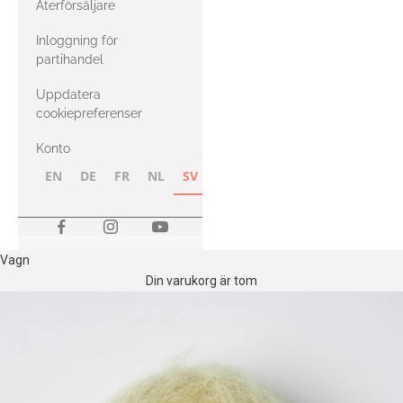
Återförsäljare
med Heavy
Inloggning för
Merino
partihandel
Uppdatera
cookiepreferenser
Konto
EN
DE
FR
NL
SV
NB
FI
Vagn
Din varukorg är tom