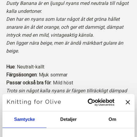
Dusty Banana är en ljusgul nyans med neutrala till något
kalla undertoner.
Den har en nyans som lutar något åt det gröna hållet
snarare än åt det orange, och ger ett dammigt, dämpat
intryck med en mild, vintageaktig känsla.
Den ligger nära beige, men är ändå märkbart gulare än
beige.
Hue
: Neutralt-kallt
Färgsäsongen
: Mjuk sommar
Passar också bra för
: Mild höst
Trots sin något kalla nyans är färgen tillräckligt dämpad
och neutral för att även passa typen ”Mjuk höst”.
Knitting for Olive Soft Silk Mohair är en lyxig blandning av
Samtycke
Detaljer
Om
den finaste Kid Mohair och mullbärssilke.