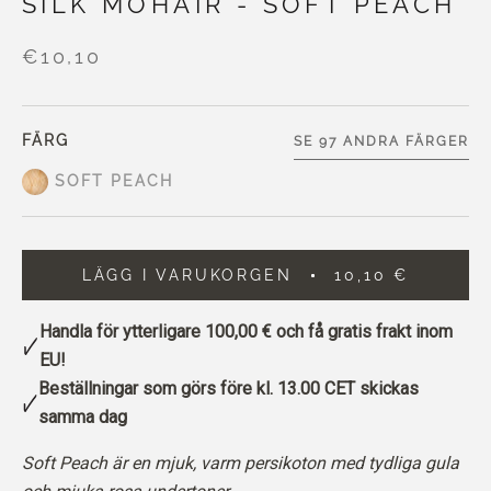
SILK MOHAIR - SOFT PEACH
€10,10
FÄRG
SE 97 ANDRA FÄRGER
SOFT PEACH
LÄGG I VARUKORGEN
10,10 €
Handla för ytterligare
100,00 €
och få gratis frakt inom
EU!
Beställningar som görs före kl. 13.00 CET skickas
samma dag
Soft Peach är en mjuk, varm persikoton med tydliga gula