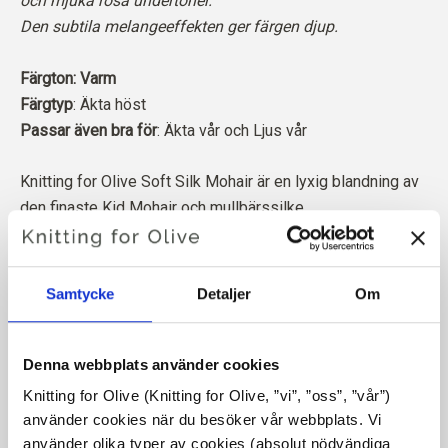
och mjuka rosa undertoner.
Den subtila melangeeffekten ger färgen djup.
Färgton: Varm
Färgtyp
: Äkta höst
Passar även bra för
: Äkta vår och Ljus vår
Knitting for Olive Soft Silk Mohair är en lyxig blandning av
den finaste Kid Mohair och mullbärssilke.
Vår mohair kommer från angoragetter som fötts upp i
Sydafrika, och även garnet produceras lokalt. Våra garner
Samtycke
Detaljer
Om
är spårbara tillbaka till de enskilda gårdarna, vilket innebär
att vi vet exakt vilka gårdar, bönder och getter vår ull
kommer från.
Denna webbplats använder cookies
Knitting for Olive (Knitting for Olive, ”vi”, ”oss”, ”vår”) 
All vår Mohair är oberoende certifierad enligt Responsible
använder cookies när du besöker vår webbplats. Vi 
Mohair Standard (RMS), certifierad av Control Union,
CU
använder olika typer av cookies (absolut nödvändiga 