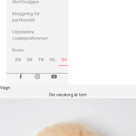
Återförsäljare
med Heavy
Inloggning för
Merino
partihandel
Uppdatera
cookiepreferenser
Konto
EN
DE
FR
NL
SV
NB
FI
Vagn
Din varukorg är tom