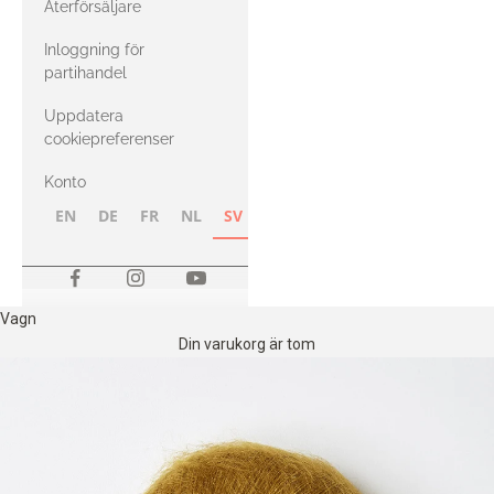
Återförsäljare
med Heavy
Inloggning för
Merino
partihandel
Uppdatera
cookiepreferenser
Konto
EN
DE
FR
NL
SV
NB
FI
Vagn
Din varukorg är tom