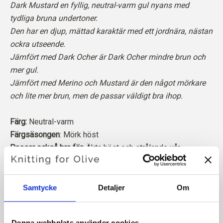
Dark Mustard en fyllig, neutral-varm gul nyans med
tydliga bruna undertoner.
Den har en djup, mättad karaktär med ett jordnära, nästan
ockra utseende.
Jämfört med Dark Ocher är Dark Ocher mindre brun och
mer gul.
Jämfört med Merino och Mustard är den något mörkare
och lite mer brun, men de passar väldigt bra ihop.
Färg:
Neutral-varm
Färgsäsongen
: Mörk höst
Passar också bra för
: Äkta höst och strålande vår
Knitting for Olive Soft Silk Mohair är en lyxig blandning av
den finaste Kid Mohair och mullbärssilke.
Samtycke
Detaljer
Om
Vår mohair kommer från angoragetter som fötts upp i
Denna webbplats använder cookies