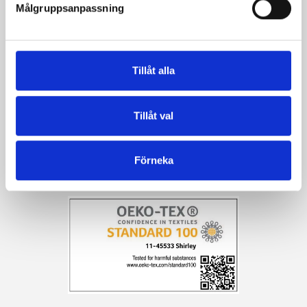
Målgruppsanpassning
Garnet är
STANDARD 100 av OEKO-TEX®-certifierat
Tillåt alla
Tillåt val
Förneka