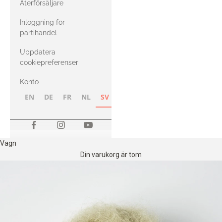
Återförsäljare
med Heavy
Inloggning för
Merino
partihandel
Uppdatera
cookiepreferenser
Konto
EN
DE
FR
NL
SV
NB
FI
Vagn
Din varukorg är tom