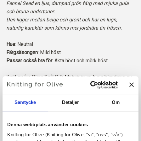
Fennel Seed en ljus, dämpad grön färg med mjuka gula
och bruna undertoner.
Den ligger mellan beige och grönt och har en lugn,
naturlig karaktär som känns mer jordnära än fräsch.
Hue
: Neutral
Färgsäsongen
: Mild höst
Passar också bra för
: Äkta höst
och mörk höst
Knitting for Olive Soft Silk Mohair är en lyxig blandning av
den finaste Kid Mohair och mullbärssilke.
Vår mohair kommer från angoragetter som fötts upp i
Samtycke
Detaljer
Om
Sydafrika, och även garnet produceras lokalt. Våra garner
är spårbara tillbaka till de enskilda gårdarna, vilket innebär
Denna webbplats använder cookies
att vi vet exakt vilka gårdar, bönder och getter vår ull
kommer från.
Knitting for Olive (Knitting for Olive, ”vi”, ”oss”, ”vår”) 