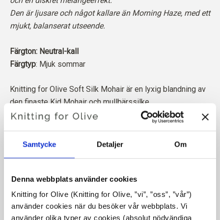
och en diskret melangeeffekt.
Den är ljusare och något kallare än Morning Haze, med ett
mjukt, balanserat utseende.
Färgton: Neutral-kall
Färgtyp
: Mjuk sommar
Knitting for Olive Soft Silk Mohair är en lyxig blandning av
den finaste Kid Mohair och mullbärssilke.
Vår mohair kommer från angoragetter som fötts upp i
Sydafrika, och även garnet produceras lokalt. Våra garner
Samtycke
Detaljer
Om
är spårbara tillbaka till de enskilda gårdarna, vilket innebär
att vi vet exakt vilka gårdar, bönder och getter vår ull
kommer från.
Denna webbplats använder cookies
Knitting for Olive (Knitting for Olive, ”vi”, ”oss”, ”vår”) 
All vår Mohair är oberoende certifierad enligt Responsible
använder cookies när du besöker vår webbplats. Vi 
Mohair Standard (RMS), certifierad av Control Union,
CU
använder olika typer av cookies (absolut nödvändiga 