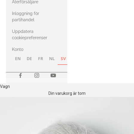
Återförsäljare
med Heavy
Inloggning för
Merino
partihandel
Uppdatera
cookiepreferenser
Konto
EN
DE
FR
NL
SV
NB
FI
Vagn
Din varukorg är tom