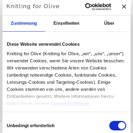
KOMPATIBEL
Zustimmung
Einzelheiten
Über
Diese Website verwendet Cookies
Knitting for Olive (Knitting for Olive, „wir“, „uns“, „unser“) 
verwendet Cookies, wenn Sie unsere Website besuchen. 
Wir verwenden verschiedene Arten von Cookies 
(unbedingt notwendige Cookies, funktionale Cookies, 
Leistungs-Cookies und Targeting-Cookies). Einige 
Cookies stammen von uns, andere werden von 
KNITTING FOR OLIVE
Drittanbietern gesetzt. Weitere Informationen hierzu 
COMPATIBLE CASHMERE -
DUSTY DOVE BLUE
finden Sie in unserer 
Cookie-Richtlinie
.
SALE PRICE
€15,40
Sie können der Verwendung von Cookies zustimmen, die 
für das Funktionieren der Website nicht erforderlich sind. 
Auswahl
Ihre Zustimmung bedeutet, dass Cookies gesetzt werden 
Unbedingt erforderlich
mit
dürfen und dass wir als Verantwortlicher Ihre 