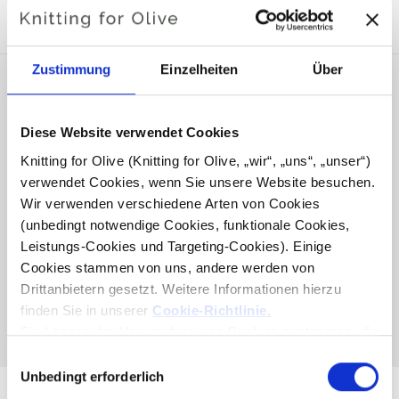
KOMPATIBEL
Zustimmung
Einzelheiten
Über
Diese Website verwendet Cookies
Knitting for Olive (Knitting for Olive, „wir“, „uns“, „unser“) 
verwendet Cookies, wenn Sie unsere Website besuchen. 
Wir verwenden verschiedene Arten von Cookies 
(unbedingt notwendige Cookies, funktionale Cookies, 
Leistungs-Cookies und Targeting-Cookies). Einige 
Cookies stammen von uns, andere werden von 
KNITTING FOR OLIVE
Drittanbietern gesetzt. Weitere Informationen hierzu 
COMPATIBLE CASHMERE -
OATMEAL
finden Sie in unserer 
Cookie-Richtlinie
.
SALE PRICE
€15,40
Sie können der Verwendung von Cookies zustimmen, die 
für das Funktionieren der Website nicht erforderlich sind. 
Auswahl
Ihre Zustimmung bedeutet, dass Cookies gesetzt werden 
Unbedingt erforderlich
mit
dürfen und dass wir als Verantwortlicher Ihre 