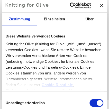
KOMPATIBEL
Zustimmung
Einzelheiten
Über
Diese Website verwendet Cookies
Knitting for Olive (Knitting for Olive, „wir“, „uns“, „unser“) 
verwendet Cookies, wenn Sie unsere Website besuchen. 
Wir verwenden verschiedene Arten von Cookies 
(unbedingt notwendige Cookies, funktionale Cookies, 
Leistungs-Cookies und Targeting-Cookies). Einige 
Cookies stammen von uns, andere werden von 
KNITTING FOR OLIVE
KNITTING FOR OLIVE
Drittanbietern gesetzt. Weitere Informationen hierzu 
COMPATIBLE CASHMERE -
COMPATIBLE CASHMERE -
POWDER
BALLERINA
finden Sie in unserer 
Cookie-Richtlinie
.
SALE PRICE
SALE PRICE
€15,40
€15,40
Sie können der Verwendung von Cookies zustimmen, die 
für das Funktionieren der Website nicht erforderlich sind. 
Auswahl
Ihre Zustimmung bedeutet, dass Cookies gesetzt werden 
Unbedingt erforderlich
mit
dürfen und dass wir als Verantwortlicher Ihre 