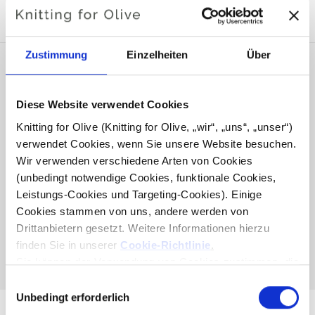
KOMPATIBEL
Zustimmung
Einzelheiten
Über
Diese Website verwendet Cookies
Knitting for Olive (Knitting for Olive, „wir“, „uns“, „unser“) 
verwendet Cookies, wenn Sie unsere Website besuchen. 
Wir verwenden verschiedene Arten von Cookies 
(unbedingt notwendige Cookies, funktionale Cookies, 
Leistungs-Cookies und Targeting-Cookies). Einige 
Cookies stammen von uns, andere werden von 
KNITTING FOR OLIVE
Drittanbietern gesetzt. Weitere Informationen hierzu 
COMPATIBLE CASHMERE -
ROSE CLAY
finden Sie in unserer 
Cookie-Richtlinie
.
SALE PRICE
€15,40
Sie können der Verwendung von Cookies zustimmen, die 
für das Funktionieren der Website nicht erforderlich sind. 
Auswahl
Ihre Zustimmung bedeutet, dass Cookies gesetzt werden 
Unbedingt erforderlich
mit
dürfen und dass wir als Verantwortlicher Ihre 