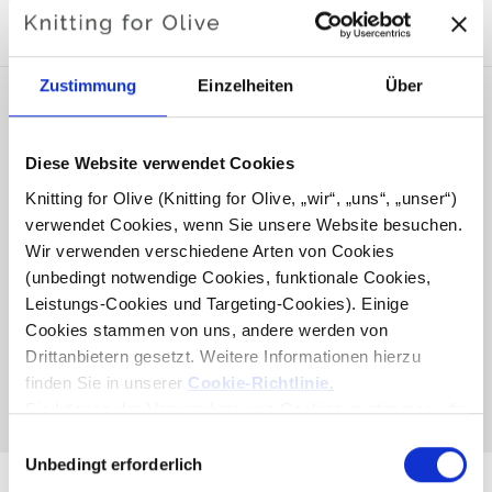
KOMPATIBEL
Zustimmung
Einzelheiten
Über
Diese Website verwendet Cookies
Knitting for Olive (Knitting for Olive, „wir“, „uns“, „unser“) 
verwendet Cookies, wenn Sie unsere Website besuchen. 
Wir verwenden verschiedene Arten von Cookies 
(unbedingt notwendige Cookies, funktionale Cookies, 
Leistungs-Cookies und Targeting-Cookies). Einige 
Cookies stammen von uns, andere werden von 
KNITTING FOR OLIVE
Drittanbietern gesetzt. Weitere Informationen hierzu 
COMPATIBLE CASHMERE -
DARK COGNAC
finden Sie in unserer 
Cookie-Richtlinie
.
SALE PRICE
€15,40
Sie können der Verwendung von Cookies zustimmen, die 
für das Funktionieren der Website nicht erforderlich sind. 
Auswahl
Ihre Zustimmung bedeutet, dass Cookies gesetzt werden 
Unbedingt erforderlich
mit
dürfen und dass wir als Verantwortlicher Ihre 