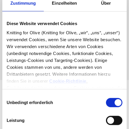
KOMPATIBEL
Zustimmung
Einzelheiten
Über
COMPATIBLE CASHMERE
Diese Website verwendet Cookies
KOMPATIBEL MIT HEAVY
Knitting for Olive (Knitting for Olive, „wir“, „uns“, „unser“) 
MERINO - TRENCHCOAT
verwendet Cookies, wenn Sie unsere Website besuchen. 
Wir verwenden verschiedene Arten von Cookies 
(unbedingt notwendige Cookies, funktionale Cookies, 
Diese Sammlung ist leer
Leistungs-Cookies und Targeting-Cookies). Einige 
WEITER EINKAUFEN
Cookies stammen von uns, andere werden von 
Drittanbietern gesetzt. Weitere Informationen hierzu 
finden Sie in unserer 
Cookie-Richtlinie
.
Sie können der Verwendung von Cookies zustimmen, die 
für das Funktionieren der Website nicht erforderlich sind. 
Auswahl
Ihre Zustimmung bedeutet, dass Cookies gesetzt werden 
Unbedingt erforderlich
mit
dürfen und dass wir als Verantwortlicher Ihre 
Zustimmung
personenbezogenen Daten für die unten genannten 
Mutter und Tochter kreieren Strickanleitungen und
Leistung
Zwecke verarbeiten dürfen.
hochwertiges Garn mit Respekt für Tiere und unsere