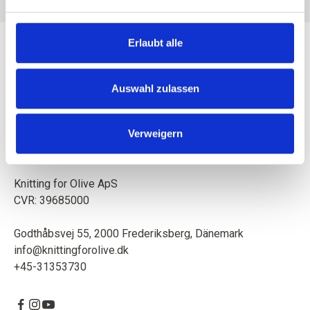
Erlaubt alle
Auswahl zulassen
Mutter und Tochter kreieren Strickanleitungen und
hochwertiges Garn mit Respekt für Tiere und unsere
Verweigern
Umwelt. Sitz in Kopenhagen, Dänemark.
Knitting for Olive ApS
CVR: 39685000
Godthåbsvej 55, 2000 Frederiksberg, Dänemark
info@knittingforolive.dk
+45-31353730