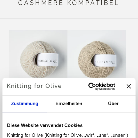
CASHMERE KOMPATIBEL
KNITTING FOR OLIVE
KNITTING FOR OLIVE
MERINO - MARZIPAN
MERINO - OATMEAL
Zustimmung
Einzelheiten
Über
SALE PRICE
SALE PRICE
€8,60
€8,60
AUSVERKAUFT
Diese Website verwendet Cookies
Knitting for Olive (Knitting for Olive, „wir“, „uns“, „unser“) 