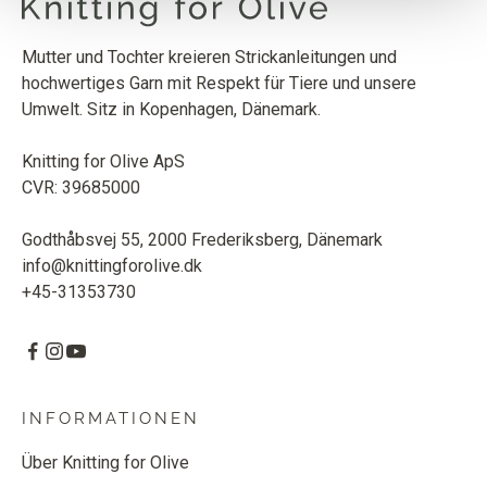
Mutter und Tochter kreieren Strickanleitungen und
SOFT SILK MOHAIR
hochwertiges Garn mit Respekt für Tiere und unsere
ROSA GÄNSEBLÜMCHEN
1
STK.
10
EUR
Umwelt. Sitz in Kopenhagen, Dänemark.
Knitting for Olive ApS
CVR: 39685000
Godthåbsvej 55, 2000 Frederiksberg, Dänemark
info@knittingforolive.dk
+45-31353730
INFORMATIONEN
Über Knitting for Olive