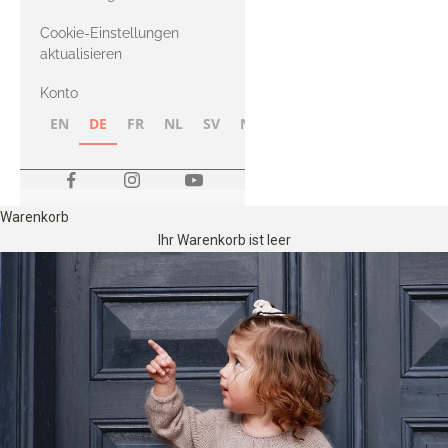
Merino
Cookie-Einstellungen
aktualisieren
Konto
EN
DE
FR
NL
SV
NB
FI
Warenkorb
Ihr Warenkorb ist leer