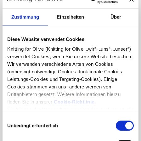
WEIHNACHTSMORGEN-KLEID
€6,60
Zustimmung
Einzelheiten
Über
Diese Website verwendet Cookies
SPRACHE
SPRACHE AUSWÄHLEN
Knitting for Olive (Knitting for Olive, „wir“, „uns“, „unser“) 
verwendet Cookies, wenn Sie unsere Website besuchen. 
Wir verwenden verschiedene Arten von Cookies 
(unbedingt notwendige Cookies, funktionale Cookies, 
Möchten Sie Garn kaufen?
Leistungs-Cookies und Targeting-Cookies). Einige 
Cookies stammen von uns, andere werden von 
ICH MÖCHTE GERNE GARN FÜR DIE ANLEITUNG
Drittanbietern gesetzt. Weitere Informationen hierzu 
finden Sie in unserer 
Cookie-Richtlinie
.
Sie können der Verwendung von Cookies zustimmen, die 
1 JAHR
2 JAHRE
4 JAHRE
6 JAHRE
für das Funktionieren der Website nicht erforderlich sind. 
IN DEN WARENKORB LEGEN
Auswahl
Geben Sie
100,0 €
mehr aus und erhalten Sie
Ihre Zustimmung bedeutet, dass Cookies gesetzt werden 
Unbedingt erforderlich
mit
8 JAHRE
kostenlosen Versand innerhalb der EU!
dürfen und dass wir als Verantwortlicher Ihre 
Zustimmung
Bestellungen, die vor 13 Uhr MEZ eingehen, werden
personenbezogenen Daten für die unten genannten 