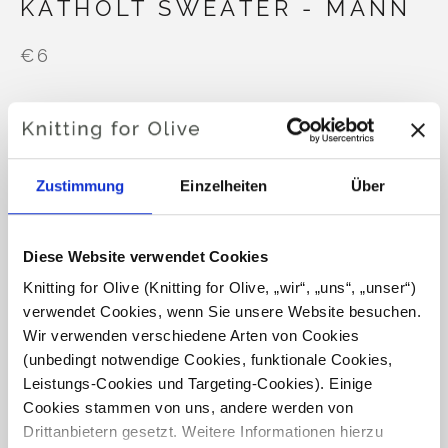
KATHOLT SWEATER - MANN
€6
SPRACHE
SPRACHE AUSWÄHLEN
Zustimmung
Einzelheiten
Über
Möchten Sie Garn kaufen?
Diese Website verwendet Cookies
Knitting for Olive (Knitting for Olive, „wir“, „uns“, „unser“) 
ICH MÖCHTE GERNE GARN FÜR DIE ANLEITUNG
verwendet Cookies, wenn Sie unsere Website besuchen. 
Wir verwenden verschiedene Arten von Cookies 
(unbedingt notwendige Cookies, funktionale Cookies, 
XS
S
M
L
XL
2XL
3XL
IN DEN WARENKORB LEGEN
Leistungs-Cookies und Targeting-Cookies). Einige 
Geben Sie
100,0 €
mehr aus und erhalten Sie
Cookies stammen von uns, andere werden von 
4XL
5XL
kostenlosen Versand innerhalb der EU!
Drittanbietern gesetzt. Weitere Informationen hierzu 
Bestellungen, die vor 13 Uhr MEZ eingehen, werden