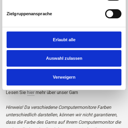
Blockieren und Löschen von Cookies finden.
Zielgruppenansprache
Bitte beachten Sie, dass Kaschmirfasern kürzer sind als
Erlaubt alle
z.B. Merinofasern, was bedeutet, dass das fertige
Gestrick eine besondere Pflege in Bezug auf Pilling
erfordert. Wir empfehlen die Verwendung eines
Auswahl zulassen
Kaschmirkamms oder das vorsichtige Abschneiden der
losen Fasern mit einer Schere, um Ihr Strickstück in
Verweigern
perfektem Zustand zu erhalten.
Lesen Sie
hier
mehr über unser Garn
Hinweis! Da verschiedene Computermonitore Farben
unterschiedlich darstellen, können wir nicht garantieren,
dass die Farbe des Garns auf Ihrem Computermonitor die