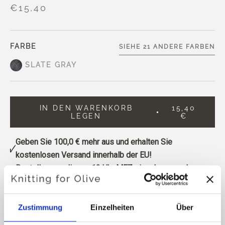
€15,40
FARBE
SIEHE 21 ANDERE FARBEN
SLATE GRAY
IN DEN WARENKORB
15,40
LEGEN
€
Geben Sie
100,0 €
mehr aus und erhalten Sie
kostenlosen Versand innerhalb der EU!
Bestellungen, die vor 13 Uhr MEZ eingehen, werden
noch am selben Tag versandt.
Knitting for Olive Compatible Cashmere ist ein
Zustimmung
Einzelheiten
Über
ultraweiches und exklusives Garn aus 100% Kaschmir.