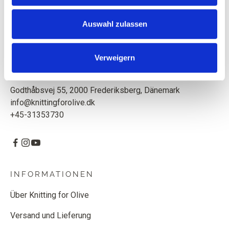
Mutter und Tochter kreieren Strickanleitungen und
hochwertiges Garn mit Respekt für Tiere und unsere
Auswahl zulassen
Umwelt. Sitz in Kopenhagen, Dänemark.
Knitting for Olive ApS
Verweigern
CVR: 39685000
Godthåbsvej 55, 2000 Frederiksberg, Dänemark
info@knittingforolive.dk
+45-31353730
INFORMATIONEN
Über Knitting for Olive
Versand und Lieferung